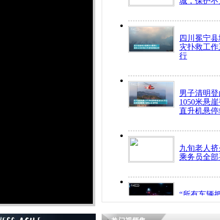
城，保护不
四川冕宁县
灾扑救工作
行
男子清明登
1050米悬
直升机悬停
九旬老人挤
乘务员全部
“所有车辆
开！”儿童
警急速救助