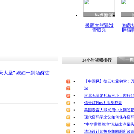
清明祭英烈
魂
热点新闻
呆萌大熊猫滑
狗教
雪取乐
胖猫
女子取快递
自己是“齐
24小时视频排行
一周
天大圣” 媳妇一到酒醒变
【中国风】德云社孟鹤堂：万
深
河北无腿老兵马三小：爬行19
信号灯Plus！浑身都亮
美国发言人即兴用中文回答
现代密码学之父如何保存密
“中华赏樱胜地”无锡太湖鼋
清华设计师投身胡同厕所改造