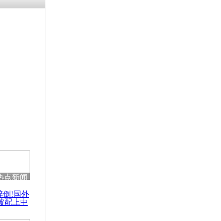
残疾男子因
砸银行
千年传统习
众为娥皇女
行被查情绪
回答崩溃原
热点新闻
乡上万人欢
醉倒!国外
节
被配上中
国民乐