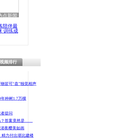
 哀思悼忠
热点新闻
练陪伴最
咪 训练成
功瘦身
被要求证明
天大圣”
视频排行
物皆可“盘”独觉相声
年种树1.7万棵
记者提问
码？答案竟然是……
头渚夜樱美如画
 精力付出堪比建楼