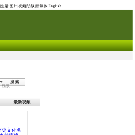
|
生活
|
图片
|
视频
|
访谈
|
新媒体
|
English
搜 索
视频
最新视频
：历史文化名