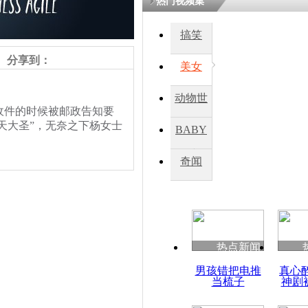
热门视频集
搞笑
四川一精神
病发持大锤
分享到：
美女
动物世
探访传承四
件的时候被邮政告知要
俗：近万民
界
天大圣”，无奈之下杨女士
BABY
英省亲送行
秀
奇闻
小伙骑车逆
崩溃 网上
因
热点新闻
责任编辑：【
王祎
】
四川兴文苗
男孩错把电推
真心
度苗族花山
当梳子
神剧