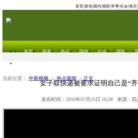
首页
|
滚动
|
国内
|
国际
|
军事
|
社会
|
地方
|
首页
最新
热点
国内
社会
国际
东北亚电视网
当前位置：
中新视频
>
热点新闻
>
正文
女子取快递被要求证明自己是“齐
发布时间：2016年07月25日 16:28
来源：四