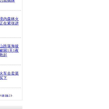
力就摘牌
境内森林火
正在紧张进
山跌落海拔
崖被困1天1夜
救起
火车去卖菜
买下
把道路让
突发疾病交