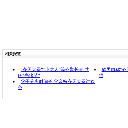
相关报道
“齐天大圣”“小龙人”等齐聚长春 共
醉男自称“齐
庆“光猪节”
猫
父子分离时间长 父亲扮齐天大圣讨欢
心