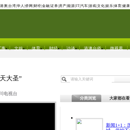
港澳
|
台湾
|
华人
|
侨网
|
财经
|
金融
|
证券
|
房产
|
能源
|
IT
|
汽车
|
游戏
|
文化
|
娱乐
|
体育
|
健康
军事
文娱
体育
财经
访谈
港澳台侨
微视界
天大圣”
川电视台
分类浏览
大家都在看
新闻1+1