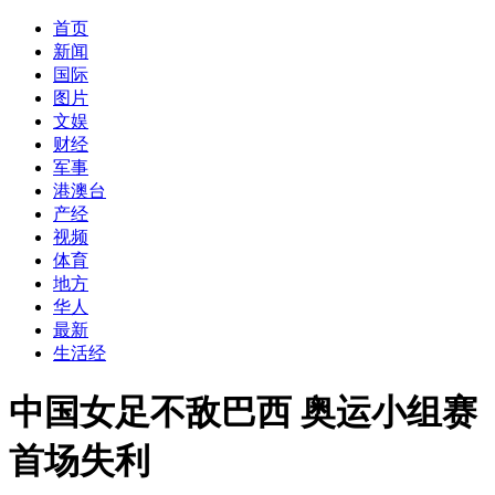
首页
新闻
国际
图片
文娱
财经
军事
港澳台
产经
视频
体育
地方
华人
最新
生活经
中国女足不敌巴西 奥运小组赛
首场失利