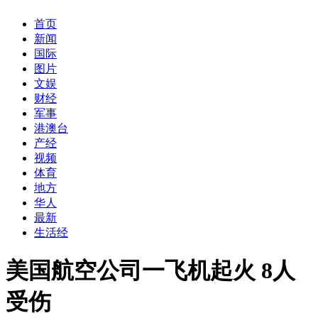
首页
新闻
国际
图片
文娱
财经
军事
港澳台
产经
视频
体育
地方
华人
最新
生活经
美国航空公司一飞机起火 8人
受伤