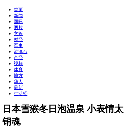
首页
新闻
国际
图片
文娱
财经
军事
港澳台
产经
视频
体育
地方
华人
最新
生活经
日本雪猴冬日泡温泉 小表情太
销魂