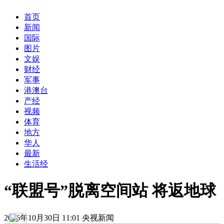
首页
新闻
国际
图片
文娱
财经
军事
港澳台
产经
视频
体育
地方
华人
最新
生活经
“联盟号”脱离空间站 将返地球
2016年10月30日 11:01 央视新闻