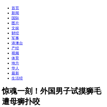
首页
新闻
国际
图片
文娱
财经
军事
港澳台
产经
视频
体育
地方
华人
最新
生活经
惊魂一刻！外国男子试摸狮毛
遭母狮扑咬