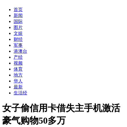
首页
新闻
国际
图片
文娱
财经
军事
港澳台
产经
视频
体育
地方
华人
最新
生活经
女子偷信用卡借失主手机激活
豪气购物50多万