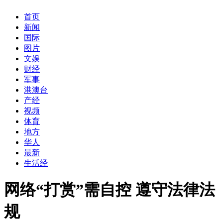
首页
新闻
国际
图片
文娱
财经
军事
港澳台
产经
视频
体育
地方
华人
最新
生活经
网络“打赏”需自控 遵守法律法
规