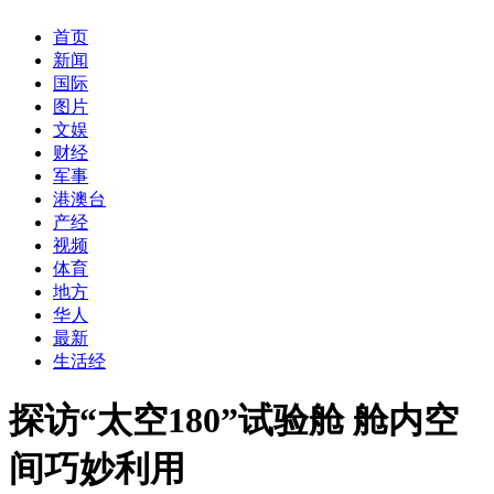
首页
新闻
国际
图片
文娱
财经
军事
港澳台
产经
视频
体育
地方
华人
最新
生活经
探访“太空180”试验舱 舱内空
间巧妙利用