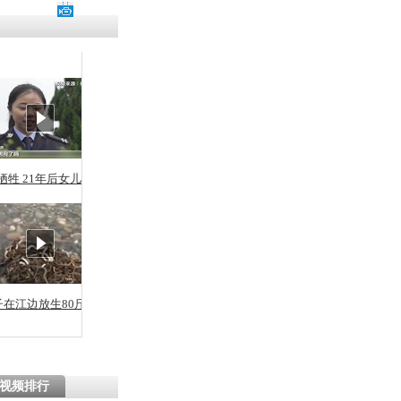
牺牲 21年后女儿从警
子在江边放生80斤蛇
视频排行