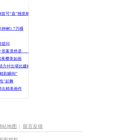
皆可“盘”独觉相声
种树1.7万棵
者提问
？答案竟然是……
渚夜樱美如画
精力付出堪比建楼
精彩瞬间”
性”起舞
拼出精美画作
网站地图
|
留言反馈
书面授权。