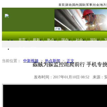
首页
|
滚动
|
国内
|
国际
|
军事
|
社会
|
地方
|
首页
最新
热点
国内
社会
国际
东北亚电视网
当前位置：
中新视频
>
热点新闻
>
正文
蟊贼为躲监控跪爬前行 手机专
发布时间：2017年01月10日 08:52
来源：