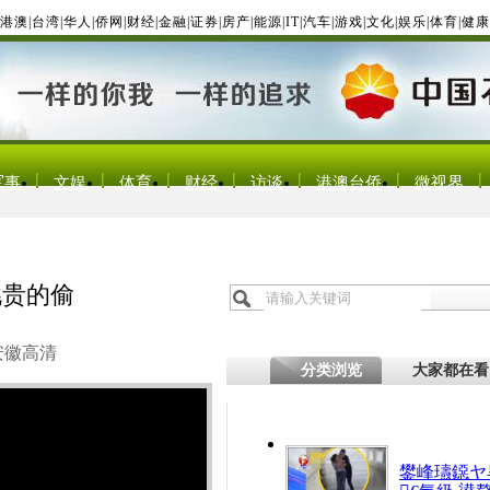
港澳
|
台湾
|
华人
|
侨网
|
财经
|
金融
|
证券
|
房产
|
能源
|
IT
|
汽车
|
游戏
|
文化
|
娱乐
|
体育
|
健康
军事
文娱
体育
财经
访谈
港澳台侨
微视界
挑贵的偷
安徽高清
分类浏览
大家都在看
鐢峰瓙鐚ヤ