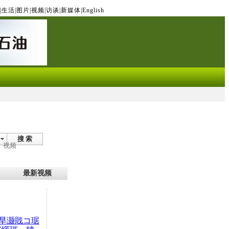
|
生活
|
图片
|
视频
|
访谈
|
新媒体
|
English
搜 索
视频
最新视频
旱灏戝コ琚