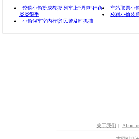
狡猾小偷扮成教授 列车上“调包”行窃
车站取票小偷
屡屡得手
狡猾小偷装斯
小偷候车室内行窃 民警及时抓捕
关于我们
|
About u
本网站所