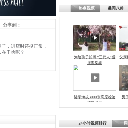
热点视频
趣闻八卦
分享到：
子，进店时还挺正常，
人在干啥呢？
为给孩子拍照 “三代人”猛
父亲
摇海棠树
陆军海拔3000米高原检验
男
责任编辑：【
王祎
】
训练成果
24小时视频排行
一周