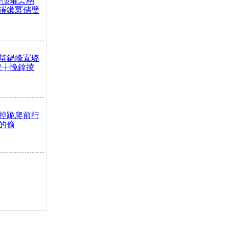
嶅憡璀︽柟
獕鏉冪储璧
幇鍋峰寘璐
澶╁悗鎿掕
控跪爬前行
的偷