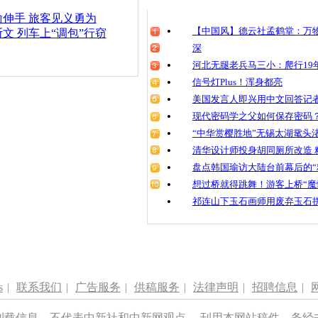
伸手 旅客见义勇为
【中国风】德云社孟鹤堂：万物
文 列车上“调包”行窃
深
河北无腿老兵马三小：爬行19年
信号灯Plus！浑身都亮
美国发言人即兴用中文回答记
现代密码学之父如何保存密码
“中华赏樱胜地”无锡太湖鼋头
清华设计师投身胡同厕所改造 
盘点韩国瑜访大陆台前幕后的“
想过桥就得跳舞！游客上桥“魔
祁连山下玉石画师用废弃玉石
s
|
联系我们
|
广告服务
|
供稿服务
|
法律声明
|
招聘信息
|
刊载信息，不代表中新社和中新网观点。 刊用本网站稿件，务经