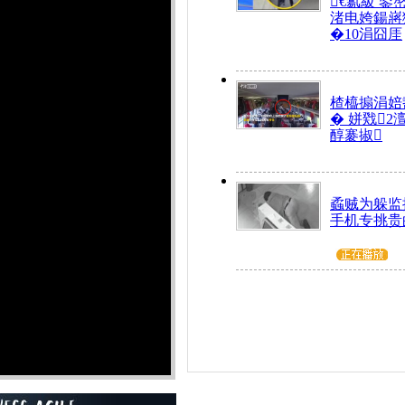
€氱級 鍙
渚电姱鍚嶈
�10涓囧厓
楂橀搧涓婄
� 姘戣2
醇褰掓
蟊贼为躲监
手机专挑贵