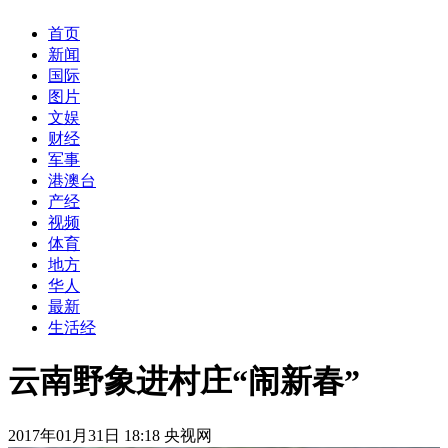
首页
新闻
国际
图片
文娱
财经
军事
港澳台
产经
视频
体育
地方
华人
最新
生活经
云南野象进村庄“闹新春”
2017年01月31日 18:18 央视网