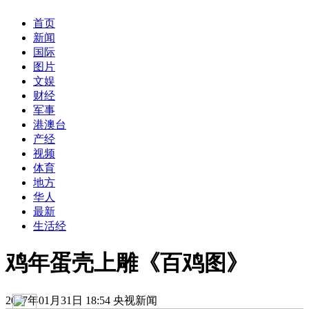
首页
新闻
国际
图片
文娱
财经
军事
港澳台
产经
视频
体育
地方
华人
最新
生活经
鸡年蛋壳上雕《百鸡图》
2017年01月31日 18:54 央视新闻