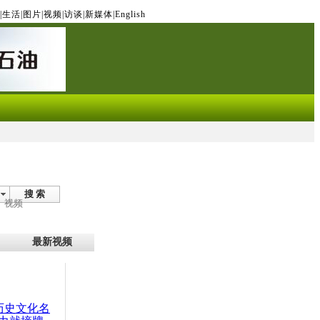
|
生活
|
图片
|
视频
|
访谈
|
新媒体
|
English
搜 索
视频
最新视频
：历史文化名