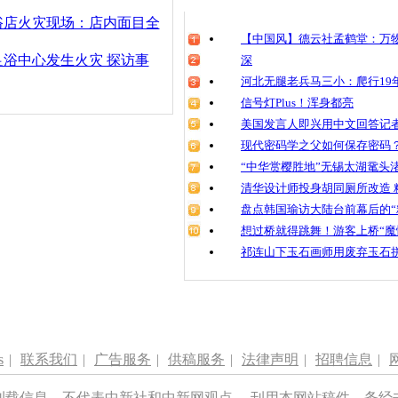
清明祭英烈
浴店火灾现场：店内面目全
魂
【中国风】德云社孟鹤堂：万物
浴中心发生火灾 探访事
深
河北无腿老兵马三小：爬行19年
信号灯Plus！浑身都亮
宁夏海原南
美国发言人即兴用中文回答记
现代密码学之父如何保存密码
“中华赏樱胜地”无锡太湖鼋头
清华设计师投身胡同厕所改造 
盘点韩国瑜访大陆台前幕后的“
想过桥就得跳舞！游客上桥“魔
祁连山下玉石画师用废弃玉石
s
|
联系我们
|
广告服务
|
供稿服务
|
法律声明
|
招聘信息
|
刊载信息，不代表中新社和中新网观点。 刊用本网站稿件，务经