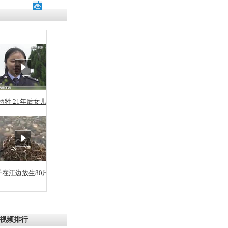
残疾男子因
砸银行
千年传统习
众为娥皇女
牺牲 21年后女儿从警
行被查情绪
回答崩溃原
子在江边放生80斤蛇
乡上万人欢
节
视频排行