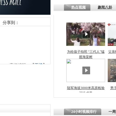
热点视频
趣闻八卦
四川一精神
病发持大锤
分享到：
探访传承四
俗：近万民
英省亲送行
为给孩子拍照 “三代人”猛
父亲
摇海棠树
责任编辑：【
王祎
】
小伙骑车逆
崩溃 网上
因
陆军海拔3000米高原检验
男
训练成果
四川兴文苗
度苗族花山
24小时视频排行
一周