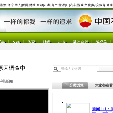
港澳
|
台湾
|
华人
|
侨网
|
财经
|
金融
|
证券
|
房产
|
能源
|
IT
|
汽车
|
游戏
|
文化
|
娱乐
|
体育
|
健康
军事
文娱
体育
财经
访谈
港澳台侨
微视界
原因调查中
央视新闻
分类浏览
大家都在看
新闻1+1