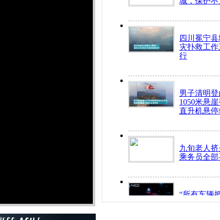
城，保护不
四川冕宁县
灾扑救工作
行
男子清明登
1050米悬
直升机悬停
九旬老人挤
乘务员全部
“所有车辆
开！”儿童
警急速救助