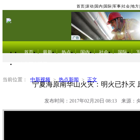
首页
|
滚动
|
国内
|
国际
|
军事
|
社会
|
地方
|
首页
最新
热点
国内
社会
国际
东北亚电视网
当前位置：
中新视频
>
热点新闻
>
正文
宁夏海原南华山火灾：明火已扑灭 
发布时间：2017年02月20日 08:13
来源：