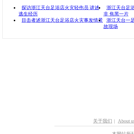
探访浙江天台足浴店火灾轻伤员 讲述
浙江天台足
逃生经历
非 焦黑一片
目击者述浙江天台足浴店火灾事发情景
浙江天台一足
故现场
关于我们
|
About u
本网站所