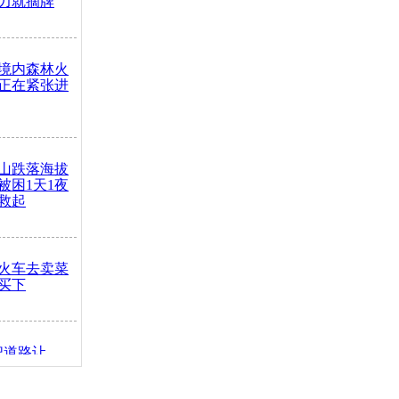
力就摘牌
境内森林火
正在紧张进
山跌落海拔
崖被困1天1夜
救起
火车去卖菜
买下
把道路让
突发疾病交