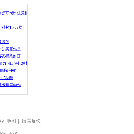
 哀思悼忠
皆可“盘”独觉相声
种树1.7万棵
华山火灾
者提问
？答案竟然是……
渚夜樱美如画
精力付出堪比建楼
精彩瞬间”
性”起舞
拼出精美画作
网站地图
|
留言反馈
书面授权。