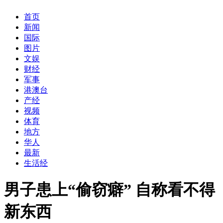
首页
新闻
国际
图片
文娱
财经
军事
港澳台
产经
视频
体育
地方
华人
最新
生活经
男子患上“偷窃癖” 自称看不得
新东西