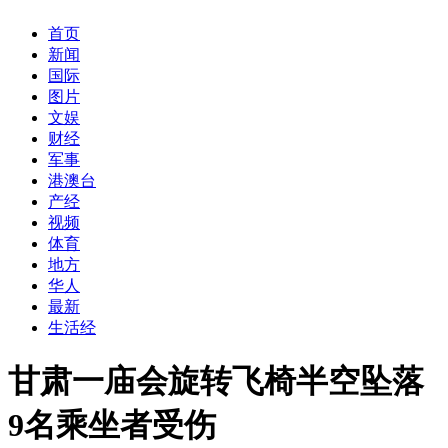
首页
新闻
国际
图片
文娱
财经
军事
港澳台
产经
视频
体育
地方
华人
最新
生活经
甘肃一庙会旋转飞椅半空坠落
9名乘坐者受伤