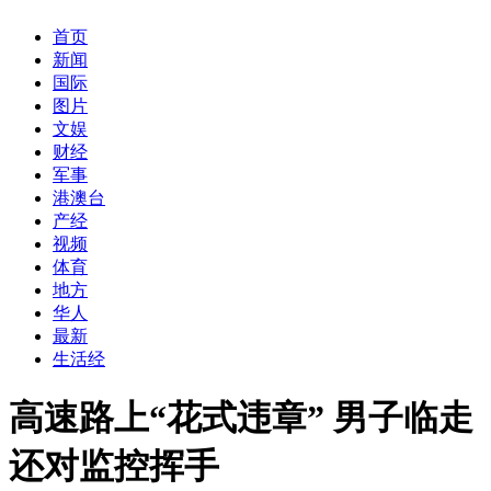
首页
新闻
国际
图片
文娱
财经
军事
港澳台
产经
视频
体育
地方
华人
最新
生活经
高速路上“花式违章” 男子临走
还对监控挥手