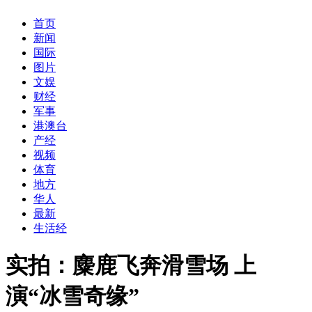
首页
新闻
国际
图片
文娱
财经
军事
港澳台
产经
视频
体育
地方
华人
最新
生活经
实拍：麋鹿飞奔滑雪场 上
演“冰雪奇缘”