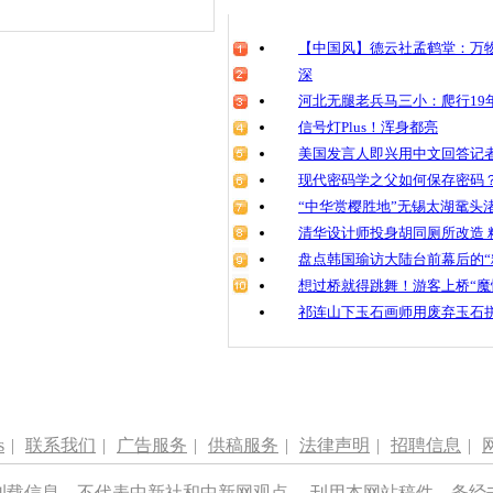
清明祭英烈
魂
【中国风】德云社孟鹤堂：万物
深
河北无腿老兵马三小：爬行19年
信号灯Plus！浑身都亮
男子私占共
爷斥责
美国发言人即兴用中文回答记
现代密码学之父如何保存密码
“中华赏樱胜地”无锡太湖鼋头
清华设计师投身胡同厕所改造 
盘点韩国瑜访大陆台前幕后的“
想过桥就得跳舞！游客上桥“魔
祁连山下玉石画师用废弃玉石
s
|
联系我们
|
广告服务
|
供稿服务
|
法律声明
|
招聘信息
|
刊载信息，不代表中新社和中新网观点。 刊用本网站稿件，务经