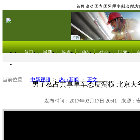
首页
|
滚动
|
国内
|
国际
|
军事
|
社会
|
地方
|
首页
最新
热点
国内
社会
国际
东北亚电视网
当前位置：
中新视频
>
热点新闻
>
正文
男子私占共享单车态度蛮横 北京大
发布时间：2017年03月17日 20:41
来源：