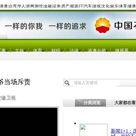
港澳
|
台湾
|
华人
|
侨网
|
财经
|
金融
|
证券
|
房产
|
能源
|
IT
|
汽车
|
游戏
|
文化
|
娱乐
|
体育
|
健康
军事
文娱
体育
财经
访谈
港澳台侨
微视界
爷当场斥责
安徽卫视
分类浏览
大家都在看
新闻1+1