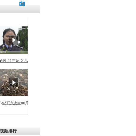
残疾男子因
砸银行
千年传统习
众为娥皇女
牺牲 21年后女儿从警
行被查情绪
回答崩溃原
子在江边放生80斤蛇
乡上万人欢
节
视频排行