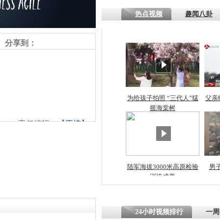
热点视频
趣闻八卦
四川一精神
病发持大锤
分享到：
探访传承四
俗：近万民
英省亲送行
为给孩子拍照 “三代人”猛
父亲
摇海棠树
责任编辑：【
王祎
】
小伙骑车逆
崩溃 网上
因
陆军海拔3000米高原检验
男
训练成果
四川兴文苗
度苗族花山
24小时视频排行
一周