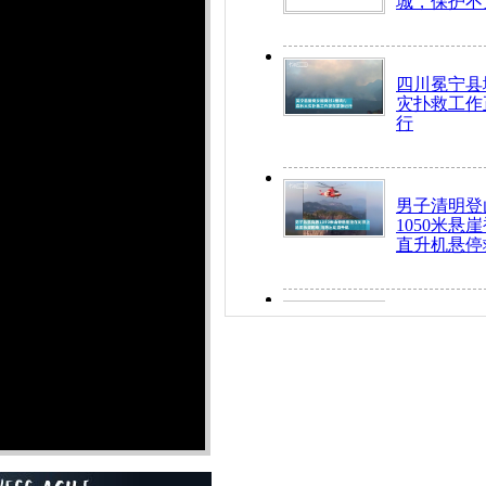
城，保护不
四川冕宁县
灾扑救工作
行
男子清明登
1050米悬
直升机悬停
九旬老人挤
乘务员全部
“所有车辆
开！”儿童
警急速救助