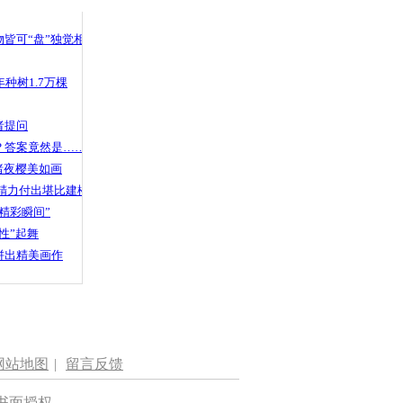
 哀思悼忠
皆可“盘”独觉相声
种树1.7万棵
享单车遭大
者提问
？答案竟然是……
渚夜樱美如画
精力付出堪比建楼
精彩瞬间”
性”起舞
拼出精美画作
网站地图
|
留言反馈
书面授权。