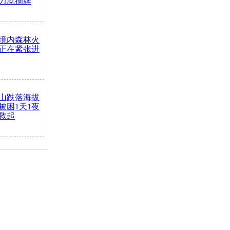
力就摘牌
境内森林火
正在紧张进
山跌落海拔
崖被困1天1夜
救起
火车去卖菜
买下
把道路让
突发疾病交