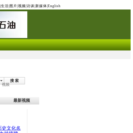
|
生活
|
图片
|
视频
|
访谈
|
新媒体
|
English
搜 索
视频
最新视频
：历史文化名