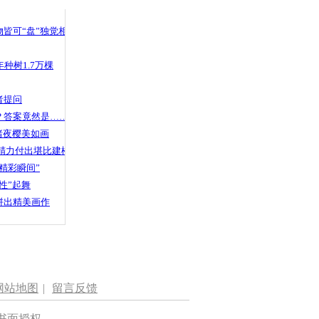
 哀思悼忠
皆可“盘”独觉相声
种树1.7万棵
”怒斥医托
者提问
？答案竟然是……
渚夜樱美如画
精力付出堪比建楼
精彩瞬间”
性”起舞
拼出精美画作
网站地图
|
留言反馈
书面授权。