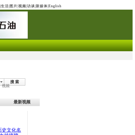
|
生活
|
图片
|
视频
|
访谈
|
新媒体
|
English
搜 索
视频
最新视频
：历史文化名