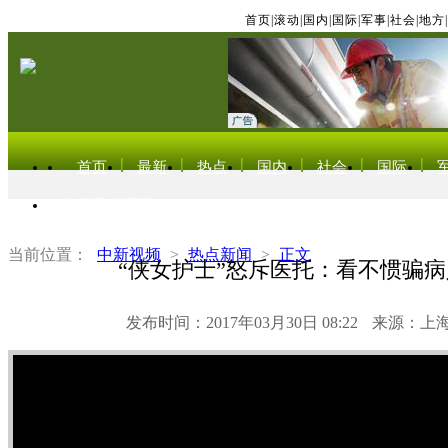
首页
|
滚动
|
国内
|
国际
|
军事
|
社会
|
地方
|
首页
最新
热点
国内
社会
国际
东北亚电视网
当前位置：
中新视频
>
热点新闻
>
正文
“侠女护士”怒斥医托：看不惯骗
发布时间：2017年03月30日 08:22
来源：上