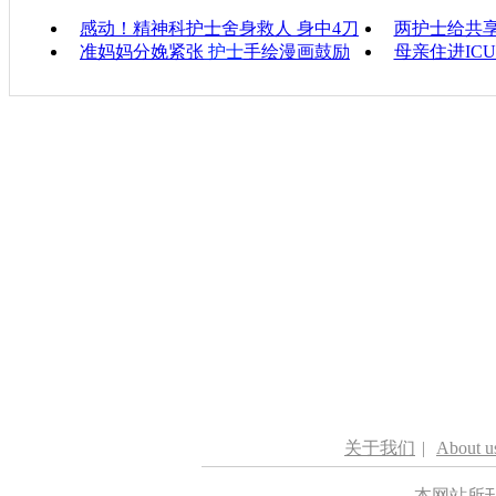
感动！精神科护士舍身救人 身中4刀
两护士给共
准妈妈分娩紧张
护士
手绘漫画鼓励
母亲住进IC
关于我们
|
About u
本网站所