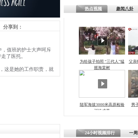
热点视频
趣闻八卦
四川一精神
病发持大锤
分享到：
探访传承四
，值班的护士大声呵斥
俗：近万民
带走了医托。
英省亲送行
为给孩子拍照 “三代人”猛
父亲
摇海棠树
，这是她的工作职责，就
小伙骑车逆
崩溃 网上
因
陆军海拔3000米高原检验
男
训练成果
四川兴文苗
度苗族花山
责任编辑：【
王祎
】
24小时视频排行
一周