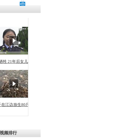
残疾男子因
砸银行
千年传统习
众为娥皇女
牺牲 21年后女儿从警
行被查情绪
回答崩溃原
子在江边放生80斤蛇
乡上万人欢
节
视频排行