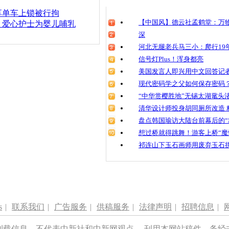
清明祭英烈
享单车上锁被行拘
魂
【中国风】德云社孟鹤堂：万物
U 爱心护士为婴儿哺乳
深
河北无腿老兵马三小：爬行19年
信号灯Plus！浑身都亮
“侠女护士
美国发言人即兴用中文回答记
现代密码学之父如何保存密码
“中华赏樱胜地”无锡太湖鼋头
清华设计师投身胡同厕所改造 
盘点韩国瑜访大陆台前幕后的“
想过桥就得跳舞！游客上桥“魔
祁连山下玉石画师用废弃玉石
s
|
联系我们
|
广告服务
|
供稿服务
|
法律声明
|
招聘信息
|
刊载信息，不代表中新社和中新网观点。 刊用本网站稿件，务经