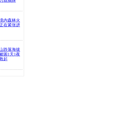
力就摘牌
境内森林火
正在紧张进
山跌落海拔
崖被困1天1夜
救起
火车去卖菜
买下
把道路让
突发疾病交