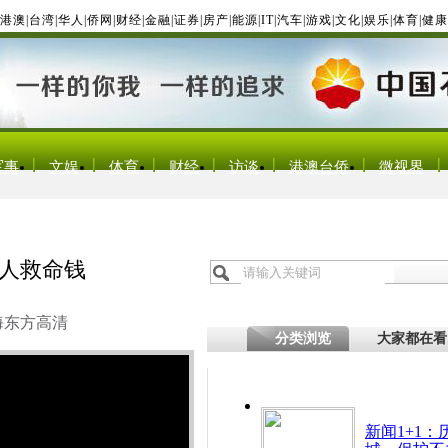
港澳
|
台湾
|
华人
|
侨网
|
财经
|
金融
|
证券
|
房产
|
能源
|
IT
|
汽车
|
游戏
|
文化
|
娱乐
|
体育
|
健康
军事
文娱
体育
财经
访谈
港澳台侨
微视界
病人救命钱
海东方高清
分类浏览
大家都在看
新闻1+1