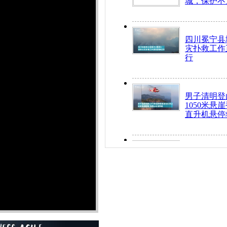
城，保护不
四川冕宁县
灾扑救工作
行
男子清明登
1050米悬
直升机悬停
九旬老人挤
乘务员全部
“所有车辆
开！”儿童
警急速救助