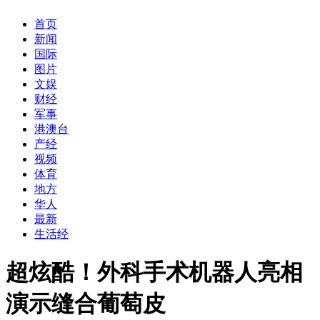
首页
新闻
国际
图片
文娱
财经
军事
港澳台
产经
视频
体育
地方
华人
最新
生活经
超炫酷！外科手术机器人亮相
演示缝合葡萄皮