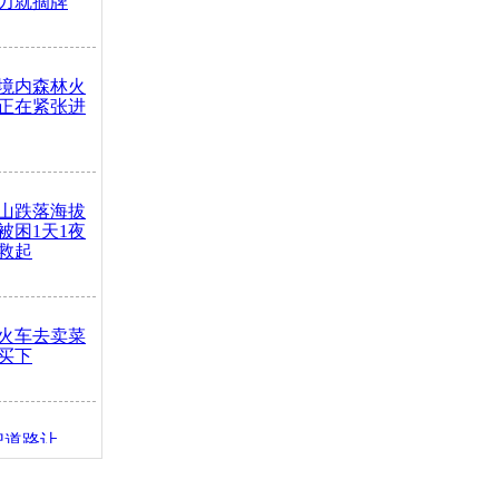
力就摘牌
境内森林火
正在紧张进
山跌落海拔
崖被困1天1夜
救起
火车去卖菜
买下
把道路让
突发疾病交