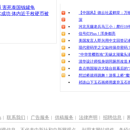
清明祭英烈
 害死泰国钱罐龟
魂
【中国风】德云社孟鹤堂：万物
成功 体内近千枚硬币被
深
河北无腿老兵马三小：爬行19年
信号灯Plus！浑身都亮
女子兑换3
银行出动“
美国发言人即兴用中文回答记
现代密码学之父如何保存密码
“中华赏樱胜地”无锡太湖鼋头
清华设计师投身胡同厕所改造 
盘点韩国瑜访大陆台前幕后的“
想过桥就得跳舞！游客上桥“魔
祁连山下玉石画师用废弃玉石
s
|
联系我们
|
广告服务
|
供稿服务
|
法律声明
|
招聘信息
|
刊载信息，不代表中新社和中新网观点。 刊用本网站稿件，务经