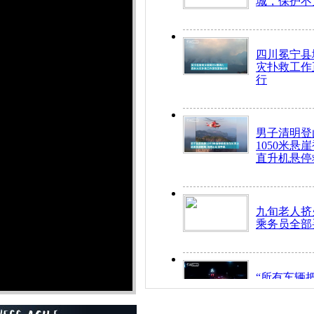
城，保护不
四川冕宁县
灾扑救工作
行
男子清明登
1050米悬
直升机悬停
九旬老人挤
乘务员全部
“所有车辆
开！”儿童
警急速救助