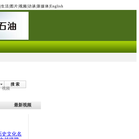
|
生活
|
图片
|
视频
|
访谈
|
新媒体
|
English
搜 索
视频
最新视频
：历史文化名