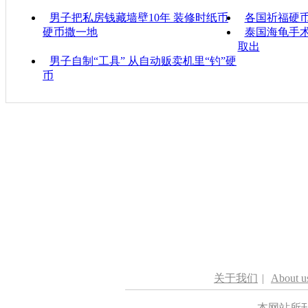
男子把私房钱藏墙壁10年 装修时纸币
各国祈福硬币
硬币撒一地
泰国海龟手术
取出
男子自制“工具” 从自动贩卖机里“钓”硬
币
关于我们
|
About u
本网站所