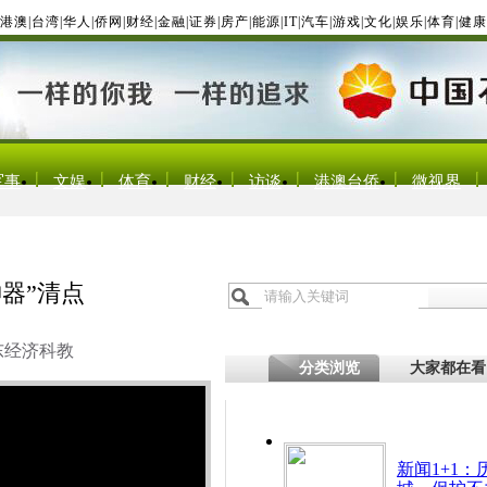
港澳
|
台湾
|
华人
|
侨网
|
财经
|
金融
|
证券
|
房产
|
能源
|
IT
|
汽车
|
游戏
|
文化
|
娱乐
|
体育
|
健康
军事
文娱
体育
财经
访谈
港澳台侨
微视界
神器”清点
东经济科教
分类浏览
大家都在看
新闻1+1