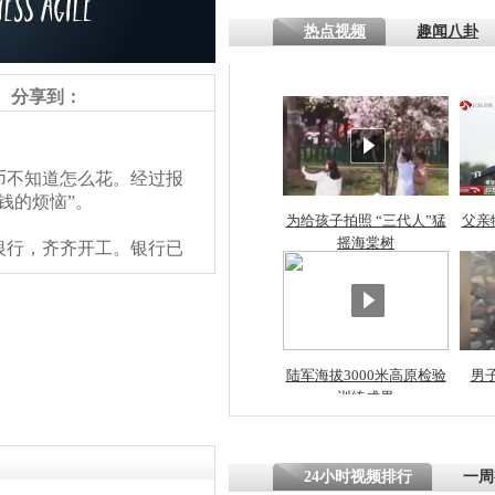
热点视频
趣闻八卦
四川一精神
病发持大锤
分享到：
探访传承四
币不知道怎么花。经过报
俗：近万民
钱的烦恼”。
英省亲送行
为给孩子拍照 “三代人”猛
父亲
摇海棠树
银行，齐齐开工。银行已
小伙骑车逆
崩溃 网上
因
陆军海拔3000米高原检验
男
训练成果
四川兴文苗
度苗族花山
责任编辑：【
王祎
】
24小时视频排行
一周