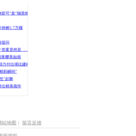
 哀思悼忠
皆可“盘”独觉相声
种树1.7万棵
6万元硬币
神器”清点
者提问
？答案竟然是……
渚夜樱美如画
精力付出堪比建楼
精彩瞬间”
性”起舞
拼出精美画作
网站地图
|
留言反馈
书面授权。