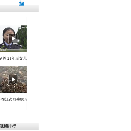
残疾男子因
砸银行
千年传统习
众为娥皇女
牺牲 21年后女儿从警
行被查情绪
回答崩溃原
子在江边放生80斤蛇
乡上万人欢
节
视频排行