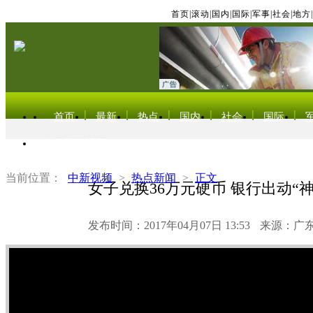
首页
|
滚动
|
国内
|
国际
|
军事
|
社会
|
地方
|
首页
最新
热点
国内
社会
国际
东北亚电视网
当前位置：
中新视频
>
热点新闻
>
正文
女子兑换36万元硬币 银行出动“
发布时间：2017年04月07日 13:53
来源：广