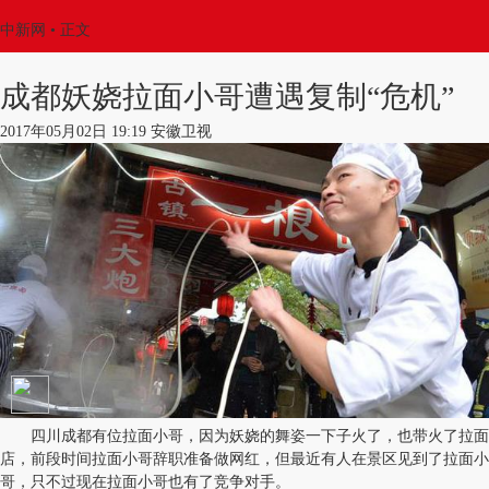
中新网
•
正文
成都妖娆拉面小哥遭遇复制“危机”
2017年05月02日 19:19 安徽卫视
四川成都有位拉面小哥，因为妖娆的舞姿一下子火了，也带火了拉面
店，前段时间拉面小哥辞职准备做网红，但最近有人在景区见到了拉面小
哥，只不过现在拉面小哥也有了竞争对手。