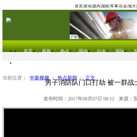
首页
|
滚动
|
国内
|
国际
|
军事
|
社会
|
地方
|
首页
最新
热点
国内
社会
国际
东北亚电视网
当前位置：
中新视频
>
热点新闻
>
正文
男子消防队门口打劫 被一群战
发布时间：2017年08月07日 08:12
来源：