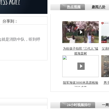
热点视频
趣闻八卦
四川一精神
病发持大锤
分享到：
探访传承四
就是消防中队，听到呼
俗：近万民
英省亲送行
为给孩子拍照 “三代人”猛
父亲
摇海棠树
小伙骑车逆
崩溃 网上
因
陆军海拔3000米高原检验
男
责任编辑：【
王祎
】
训练成果
四川兴文苗
度苗族花山
24小时视频排行
一周