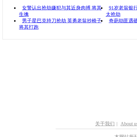
女警认出抢劫嫌犯与其近身肉搏 将其
91岁老翁银
生擒
太抢劫
男子星巴克持刀抢劫 英勇老翁抄椅子
奇葩劫匪遇硬
将其打跑
关于我们
|
About u
本网站所