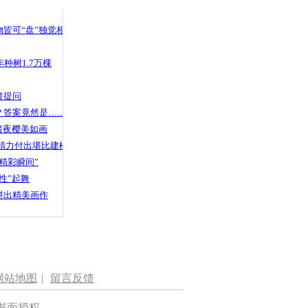
 哀思悼忠
皆可“盘”独觉相声
种树1.7万棵
门口打劫被
者提问
？答案竟然是……
渚夜樱美如画
精力付出堪比建楼
精彩瞬间”
性”起舞
拼出精美画作
网站地图
|
留言反馈
书面授权。