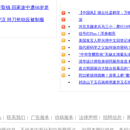
清明祭英烈
行取钱 回家途中遭68岁老
魂
【中国风】德云社孟鹤堂：万物
汉 持刀抢劫反被制服
深
河北无腿老兵马三小：爬行19年
信号灯Plus！浑身都亮
男子消防队
擒
美国发言人即兴用中文回答记
现代密码学之父如何保存密码
“中华赏樱胜地”无锡太湖鼋头
清华设计师投身胡同厕所改造 
盘点韩国瑜访大陆台前幕后的“
想过桥就得跳舞！游客上桥“魔
祁连山下玉石画师用废弃玉石
s
|
联系我们
|
广告服务
|
供稿服务
|
法律声明
|
招聘信息
|
刊载信息，不代表中新社和中新网观点。 刊用本网站稿件，务经