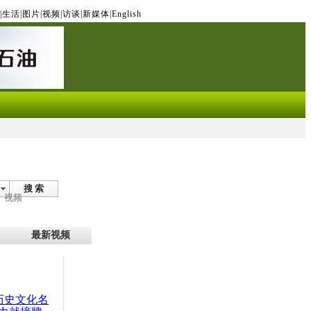
|
生活
|
图片
|
视频
|
访谈
|
新媒体
|
English
搜 索
视频
最新视频
：历史文化名