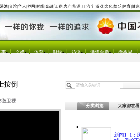
港澳
|
台湾
|
华人
|
侨网
|
财经
|
金融
|
证券
|
房产
|
能源
|
IT
|
汽车
|
游戏
|
文化
|
娱乐
|
体育
|
健康
军事
文娱
体育
财经
访谈
港澳台侨
微视界
士按倒
安徽卫视
分类浏览
大家都在看
新闻1+1