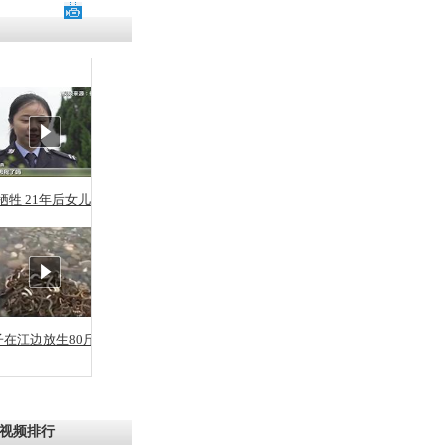
残疾男子因
砸银行
千年传统习
众为娥皇女
牺牲 21年后女儿从警
行被查情绪
回答崩溃原
子在江边放生80斤蛇
乡上万人欢
节
视频排行