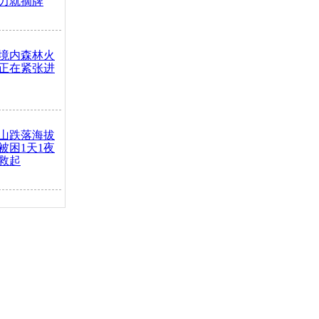
力就摘牌
境内森林火
正在紧张进
山跌落海拔
崖被困1天1夜
救起
火车去卖菜
买下
把道路让
突发疾病交