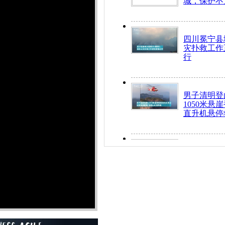
城，保护不
四川冕宁县
灾扑救工作
行
男子清明登
1050米悬
直升机悬停
九旬老人挤
乘务员全部
“所有车辆
开！”儿童
警急速救助