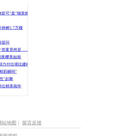
皆可“盘”独觉相声
种树1.7万棵
者提问
？答案竟然是……
渚夜樱美如画
精力付出堪比建楼
精彩瞬间”
性”起舞
拼出精美画作
网站地图
|
留言反馈
书面授权。