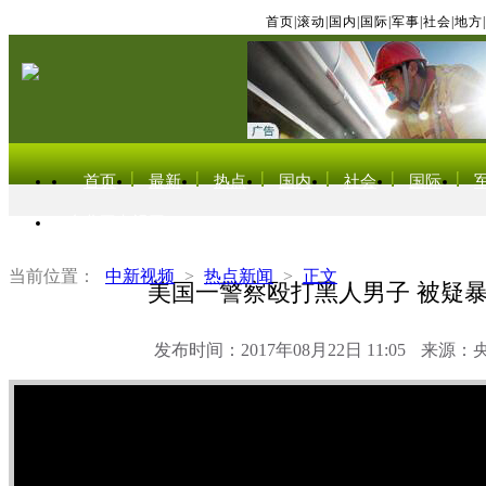
首页
|
滚动
|
国内
|
国际
|
军事
|
社会
|
地方
|
首页
最新
热点
国内
社会
国际
东北亚电视网
当前位置：
中新视频
>
热点新闻
>
正文
美国一警察殴打黑人男子 被疑
发布时间：2017年08月22日 11:05
来源：