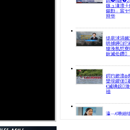
鍧�6鏈�2
鏃ュ湪澶╂
鍚勯」宸ヤ
辩华
缇庡浗涓嬪
哄摢鑸紵
獊浼氬惁寮
鈥滅伀鑽
鍔犳嬁澶ф
欒垷鑺傞
€滅唺鐚
禌
瀛﹁€咃細
€间笢鍗椾
解€滆劚閽
姪鎺ㄤ腑鍥