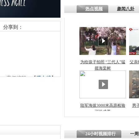
熷悎浣� 
热点视频
趣闻八卦
瘑灞€
分享到：
娉板浗閫€
笂灏嗭細姝�
忓彈瀹炴垬
鍚稿紩澶氬
ㄤ笘鐣岃
为给孩子拍照 “三代人”猛
父亲
摇海棠树
责任编辑：【
潘力维
】
美国一警察
子 被疑暴
陆军海拔3000米高原检验
男
训练成果
24小时视频排行
一周