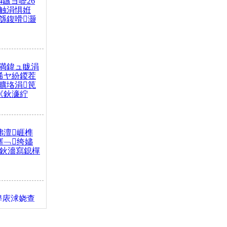
4鏃ヨ嚦26
触涓惧姙
綔鍑嗗灏
満鍏ュ眬涓
浠ヤ紛鍐茬
曠垎涓笢
《鈥濓紵
弗澶崕榫
搴﹁绔嬧
澂鈥濇寫鎴樿
缇庡浗娆查
簹涓庝腑鍥
┾€濓紝鍙嶅
解€斾笢鐩