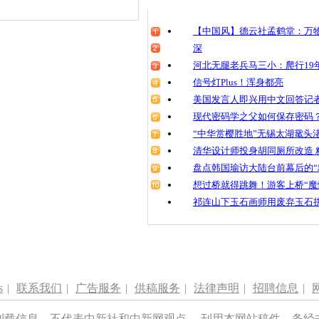
【中国风】德云社孟鹤堂：万物
深
河北无腿老兵马三小：爬行19年
信号灯Plus！浑身都亮
美国发言人即兴用中文回答记
现代密码学之父如何保存密码
“中华赏樱胜地”无锡太湖鼋头
清华设计师投身胡同厕所改造 
盘点韩国瑜访大陆台前幕后的“
想过桥就得跳舞！游客上桥“魔
祁连山下玉石画师用废弃玉石
s
|
联系我们
|
广告服务
|
供稿服务
|
法律声明
|
招聘信息
|
刊载信息，不代表中新社和中新网观点。 刊用本网站稿件，务经