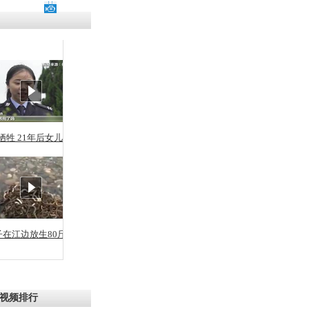
涓ㄥ浗闄呰
褰圭┖鍐涗
-10CE缁
妫€楠岋紝
浗鍏虫敞涓
牺牲 21年后女儿从警
殴打黑人男
力执法
子在江边放生80斤蛇
视频排行