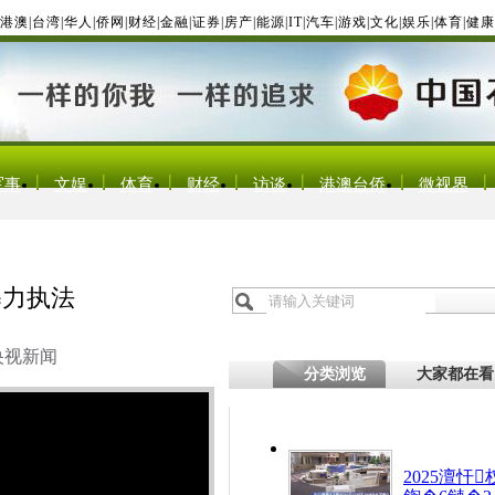
港澳
|
台湾
|
华人
|
侨网
|
财经
|
金融
|
证券
|
房产
|
能源
|
IT
|
汽车
|
游戏
|
文化
|
娱乐
|
体育
|
健康
军事
文娱
体育
财经
访谈
港澳台侨
微视界
暴力执法
央视新闻
分类浏览
大家都在看
2025澶忓