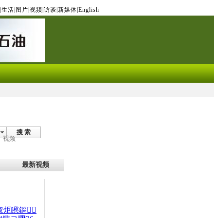
|
生活
|
图片
|
视频
|
访谈
|
新媒体
|
English
搜 索
视频
最新视频
杈炬矁鏂