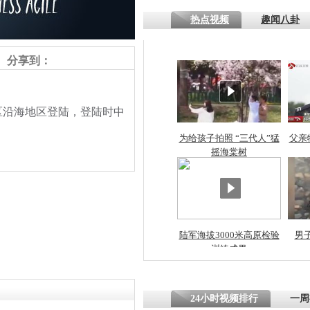
热点视频
趣闻八卦
四川一精神
病发持大锤
分享到：
探访传承四
湾区沿海地区登陆，登陆时中
俗：近万民
英省亲送行
为给孩子拍照 “三代人”猛
父亲
摇海棠树
小伙骑车逆
崩溃 网上
因
陆军海拔3000米高原检验
男
训练成果
四川兴文苗
度苗族花山
责任编辑：【
王祎
】
24小时视频排行
一周