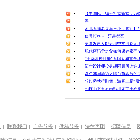
清明祭英烈
魂
【中国风】德云社孟鹤堂：万物
深
河北无腿老兵马三小：爬行19年
信号灯Plus！浑身都亮
台风“天鸽”
人码头风大
美国发言人即兴用中文回答记
现代密码学之父如何保存密码
“中华赏樱胜地”无锡太湖鼋头
清华设计师投身胡同厕所改造 
盘点韩国瑜访大陆台前幕后的“
想过桥就得跳舞！游客上桥“魔
祁连山下玉石画师用废弃玉石
s
|
联系我们
|
广告服务
|
供稿服务
|
法律声明
|
招聘信息
|
刊载信息，不代表中新社和中新网观点。 刊用本网站稿件，务经