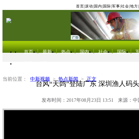
首页
|
滚动
|
国内
|
国际
|
军事
|
社会
|
地方
|
首页
最新
热点
国内
社会
国际
东北亚电视网
当前位置：
中新视频
>
热点新闻
>
正文
台风“天鸽”登陆广东 深圳渔人码
发布时间：2017年08月23日 13:51
来源：中