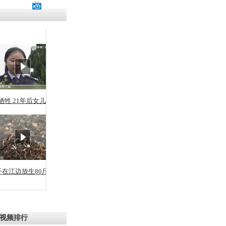
残疾男子因
砸银行
千年传统习
众为娥皇女
牺牲 21年后女儿从警
行被查情绪
回答崩溃原
子在江边放生80斤蛇
乡上万人欢
节
视频排行