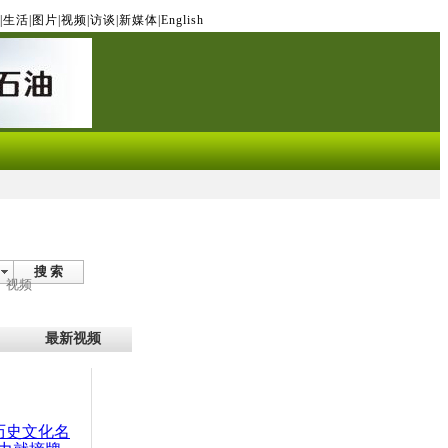
|
生活
|
图片
|
视频
|
访谈
|
新媒体
|
English
搜 索
视频
最新视频
：历史文化名