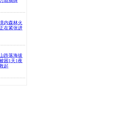
力就摘牌
境内森林火
正在紧张进
山跌落海拔
崖被困1天1夜
救起
火车去卖菜
买下
把道路让
突发疾病交