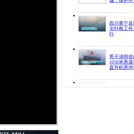
城，保护不
四川冕宁县
灾扑救工作
行
男子清明登
1050米悬
直升机悬停
九旬老人挤
乘务员全部
“所有车辆
开！”儿童
警急速救助