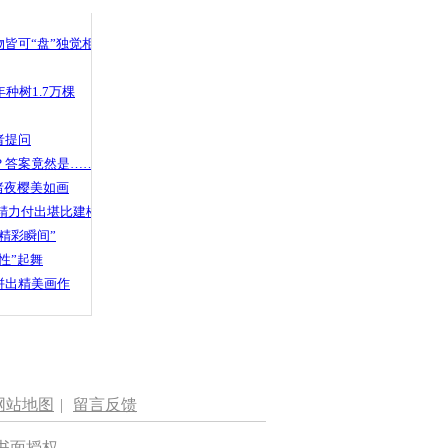
 哀思悼忠
皆可“盘”独觉相声
种树1.7万棵
登陆 深圳渔
浪急
者提问
？答案竟然是……
渚夜樱美如画
精力付出堪比建楼
精彩瞬间”
性”起舞
拼出精美画作
网站地图
|
留言反馈
书面授权。