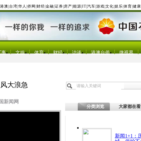
港澳
|
台湾
|
华人
|
侨网
|
财经
|
金融
|
证券
|
房产
|
能源
|
IT
|
汽车
|
游戏
|
文化
|
娱乐
|
体育
|
健康
军事
文娱
体育
财经
访谈
港澳台侨
微视界
头风大浪急
国新闻网
分类浏览
大家都在看
新闻1+1