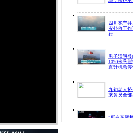
城，保护不
四川冕宁县
灾扑救工作
行
男子清明登
1050米悬
直升机悬停
九旬老人挤
乘务员全部
“所有车辆
开！”儿童
警急速救助