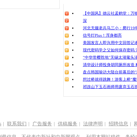
清明祭英烈
魂
【中国风】德云社孟鹤堂：万物
深
河北无腿老兵马三小：爬行19年
信号灯Plus！浑身都亮
数千名学生
维码
美国发言人即兴用中文回答记
现代密码学之父如何保存密码
“中华赏樱胜地”无锡太湖鼋头
清华设计师投身胡同厕所改造 
盘点韩国瑜访大陆台前幕后的“
想过桥就得跳舞！游客上桥“魔
祁连山下玉石画师用废弃玉石
s
|
联系我们
|
广告服务
|
供稿服务
|
法律声明
|
招聘信息
|
刊载信息，不代表中新社和中新网观点。 刊用本网站稿件，务经