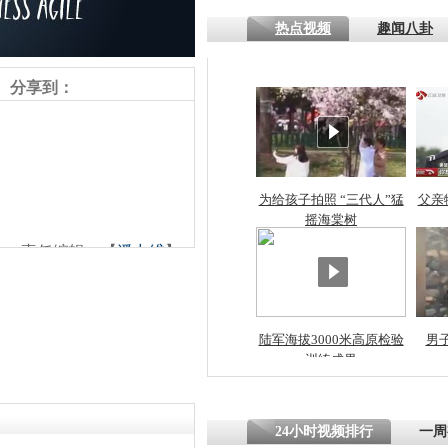
热点视频
趣闻八卦
四川一精神
病发持大锤
分享到：
探访传承四
俗：近万民
英省亲送行
为给孩子拍照 “三代人”猛
父亲
摇海棠树
责任编辑：【
潘力维
】
小伙骑车逆
崩溃 网上
因
陆军海拔3000米高原检验
男
训练成果
四川兴文苗
度苗族花山
24小时视频排行
一周