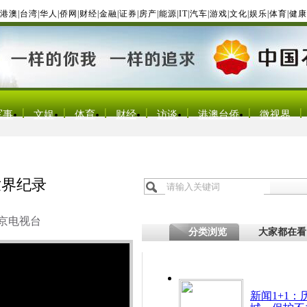
港澳
|
台湾
|
华人
|
侨网
|
财经
|
金融
|
证券
|
房产
|
能源
|
IT
|
汽车
|
游戏
|
文化
|
娱乐
|
体育
|
健康
军事
文娱
体育
财经
访谈
港澳台侨
微视界
世界纪录
京电视台
分类浏览
大家都在看
新闻1+1