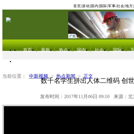
首页
|
滚动
|
国内
|
国际
|
军事
|
社会
|
地方
|
首页
最新
热点
国内
社会
国际
东北亚电视网
当前位置：
中新视频
>
热点新闻
>
正文
数千名学生拼出人体二维码 创
发布时间：2017年11月06日 09:10
来源：北