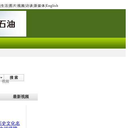
|
生活
|
图片
|
视频
|
访谈
|
新媒体
|
English
搜 索
视频
最新视频
：历史文化名