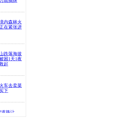
力就摘牌
境内森林火
正在紧张进
山跌落海拔
崖被困1天1夜
救起
火车去卖菜
买下
把道路让
突发疾病交