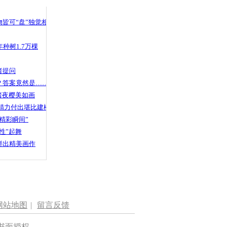
 哀思悼忠
皆可“盘”独觉相声
种树1.7万棵
拼出人体二
者提问
？答案竟然是……
渚夜樱美如画
精力付出堪比建楼
精彩瞬间”
性”起舞
拼出精美画作
网站地图
|
留言反馈
书面授权。