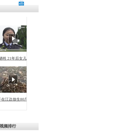
残疾男子因
砸银行
千年传统习
众为娥皇女
牺牲 21年后女儿从警
行被查情绪
回答崩溃原
子在江边放生80斤蛇
乡上万人欢
节
视频排行