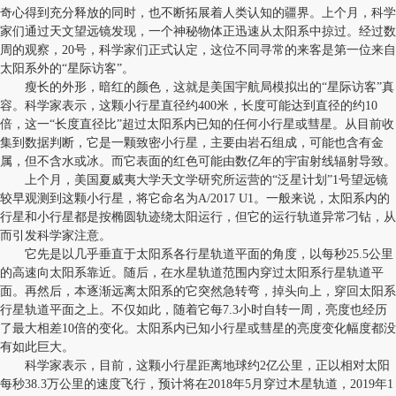
奇心得到充分释放的同时，也不断拓展着人类认知的疆界。上个月，科学
家们通过天文望远镜发现，一个神秘物体正迅速从太阳系中掠过。经过数
周的观察，20号，科学家们正式认定，这位不同寻常的来客是第一位来自
太阳系外的“星际访客”。
瘦长的外形，暗红的颜色，这就是美国宇航局模拟出的“星际访客”真
容。科学家表示，这颗小行星直径约400米，长度可能达到直径的约10
倍，这一“长度直径比”超过太阳系内已知的任何小行星或彗星。从目前收
集到数据判断，它是一颗致密小行星，主要由岩石组成，可能也含有金
属，但不含水或冰。而它表面的红色可能由数亿年的宇宙射线辐射导致。
上个月，美国夏威夷大学天文学研究所运营的“泛星计划”1号望远镜
较早观测到这颗小行星，将它命名为A/2017 U1。一般来说，太阳系内的
行星和小行星都是按椭圆轨迹绕太阳运行，但它的运行轨道异常刁钻，从
而引发科学家注意。
它先是以几乎垂直于太阳系各行星轨道平面的角度，以每秒25.5公里
的高速向太阳系靠近。随后，在水星轨道范围内穿过太阳系行星轨道平
面。再然后，本逐渐远离太阳系的它突然急转弯，掉头向上，穿回太阳系
行星轨道平面之上。不仅如此，随着它每7.3小时自转一周，亮度也经历
了最大相差10倍的变化。太阳系内已知小行星或彗星的亮度变化幅度都没
有如此巨大。
科学家表示，目前，这颗小行星距离地球约2亿公里，正以相对太阳
每秒38.3万公里的速度飞行，预计将在2018年5月穿过木星轨道，2019年1