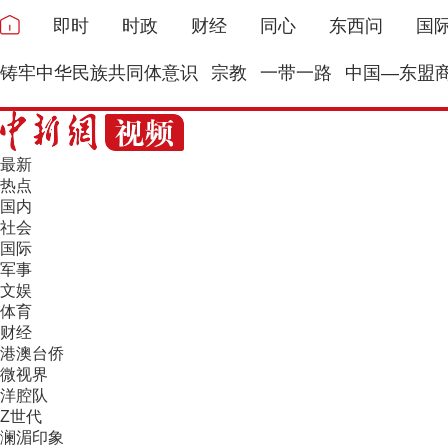
即时
时政
财经
同心
东西问
国
铸牢中华民族共同体意识
宗教
一带一路
中国—东盟
最新
热点
国内
社会
国际
军事
文娱
体育
财经
港澳台侨
微视界
洋腔队
Z世代
澜湄印象