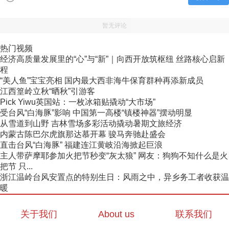
暂无评论
热门视频
经济高质量发展里的“心”与“新”｜向西开放筑枢纽 丝路核心启新
程
“美人鱼”宝宝亮相 国内最大西非海牛保育群种再添新成员
江西篁岭立秋“晒秋”引游客
Pick Yiwu英国站：一枚冰箱贴撬动“大市场”
受台风“白海豚”影响 中国第一高楼“镇楼神器”摆动明显
从雪道到山野 吉林雪场多彩活动撬动暑期文旅经济
内蒙古陈巴尔虎旗那达慕开幕 骏马奔驰赴盛会
直击台风“白海豚” 福建连江黄岐沿海掀起巨浪
主人带萨摩耶参加火把节秒变“灰太狼” 网友：狗狗不知什么是火
把节 只...
浙江温岭台风安置点的特别生日：风雨之中，异乡务工者收获温
暖
关于我们
About us
联系我们