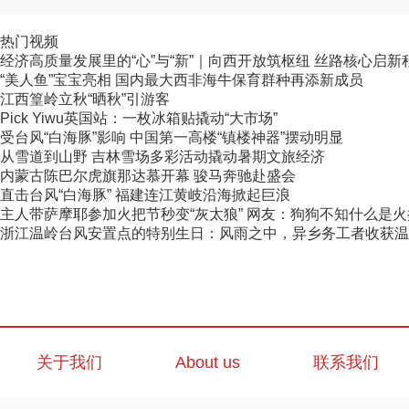
热门视频
经济高质量发展里的“心”与“新”｜向西开放筑枢纽 丝路核心启新
“美人鱼”宝宝亮相 国内最大西非海牛保育群种再添新成员
江西篁岭立秋“晒秋”引游客
Pick Yiwu英国站：一枚冰箱贴撬动“大市场”
受台风“白海豚”影响 中国第一高楼“镇楼神器”摆动明显
从雪道到山野 吉林雪场多彩活动撬动暑期文旅经济
内蒙古陈巴尔虎旗那达慕开幕 骏马奔驰赴盛会
直击台风“白海豚” 福建连江黄岐沿海掀起巨浪
主人带萨摩耶参加火把节秒变“灰太狼” 网友：狗狗不知什么是火把节
浙江温岭台风安置点的特别生日：风雨之中，异乡务工者收获温
关于我们
About us
联系我们