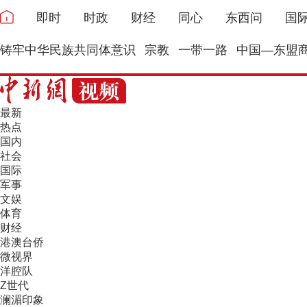
即时
时政
财经
同心
东西问
国
铸牢中华民族共同体意识
宗教
一带一路
中国—东盟
最新
热点
国内
社会
国际
军事
文娱
体育
财经
港澳台侨
微视界
洋腔队
Z世代
澜湄印象