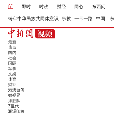
即时
时政
财经
同心
东西问
铸牢中华民族共同体意识
宗教
一带一路
中国—
最新
热点
国内
社会
国际
军事
文娱
体育
财经
港澳台侨
微视界
洋腔队
Z世代
澜湄印象