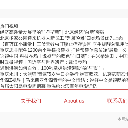
热门视频
经济高质量发展里的“心”与“新”｜北京经济“向新”突破
北京多家公园迎来机器人新员工 “乏脏险难”四类场景优先上岗
【百万庄小课堂】三伏天蚊虫叮咬止痒存误区 医生提醒勿乱用“
重庆忠县配备1200余个手摇报警器 打通预警信息传递“最后一公
这很中国·科技在场丨戈壁里的蓝色“向日葵”：在米桑油田，中国技
时政微视频丨习近平与世界遗产：鼓浪琴韵
遇到洪涝如何自救，100秒掌握洪涝避险“躲”与“防”→
重庆永川：大熊猫“青露”5岁生日会举行 抱西蓝花、趴蘑菇萌态
华裔Z视界｜马来西亚华裔青年的中文情结：说好中文是很酷的
首届太阳岛电影周启幕 重温哈尔滨百年电影记忆
关于我们
About us
联系我们
本网