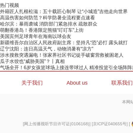
热门视频
外籍匠人扎根松滋：五十载匠心制琴 让“小城造”吉他走向世界
高温伤害如何防范？科学防暑全流程要点速看
哈尔滨：暴雨袭城 消防部门紧急排水 疏散群众
萌翻香港岛！香港限定熊猫“叮叮车”上街
美国宾州足球青年在海南以球会友
新疆维吾尔自治区人民政府副主席：坚持凡“恐”必打 露头就打
辽宁沈阳：连日高温天气，动物消暑有“凉方”
涉水搜救突遇漏电！张家界社区书记徒手破窗营救被困老人
瓜子水饺也“威胁美国”？丨真相
气场全开！6岁女孩篮球场上接连带球过人 精准投篮引全场阵阵
关于我们
About us
联系我们
本网
[
网上传播视听节目许可证(0106168)
] [
京ICP证040655号
] [