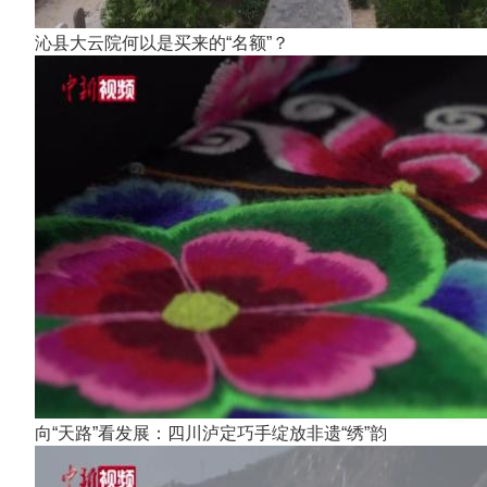
沁县大云院何以是买来的“名额”？
向“天路”看发展：四川泸定巧手绽放非遗“绣”韵