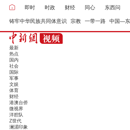
即时
时政
财经
同心
东西问
铸牢中华民族共同体意识
宗教
一带一路
中国—
最新
热点
国内
社会
国际
军事
文娱
体育
财经
港澳台侨
微视界
洋腔队
Z世代
澜湄印象