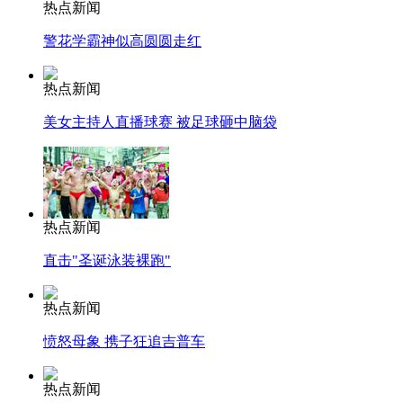
热点新闻
警花学霸神似高圆圆走红
热点新闻
美女主持人直播球赛 被足球砸中脑袋
热点新闻
直击"圣诞泳装裸跑"
热点新闻
愤怒母象 携子狂追吉普车
热点新闻