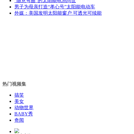
“随意弯曲”的太阳能电池问世
90后高离职率的“罪”与“罚”
男子为母亲打造“孝心号”太阳能电动车
外媒：美国发明太阳能窗户 可透光可续能
山西运城恶犬咬伤多人 警民合力深夜将其击毙
女孩北京地铁殴打老人 痛下狠手拳打脚踢
无痛分娩是否安全 医生回应
热门视频集
搞笑
外交部：反对强权政治霸凌主义
美女
动物世界
BABY秀
外交部：有关国家言论片面不公正
奇闻