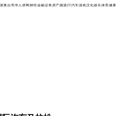
港澳
|
台湾
|
华人
|
侨网
|
财经
|
金融
|
证券
|
房产
|
能源
|
IT
|
汽车
|
游戏
|
文化
|
娱乐
|
体育
|
健康