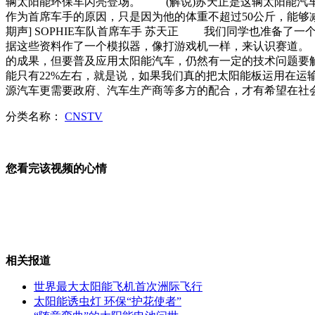
辆太阳能环保车闪亮登场。 (解说)苏天正是这辆太阳能汽车
作为首席车手的原因，只是因为他的体重不超过50公斤，能
高三最后一课 师生动情告别
期声] SOPHIE车队首席车手 苏天正 我们同学也准备
据这些资料作了一个模拟器，像打游戏机一样，来认识赛道。
的成果，但要普及应用太阳能汽车，仍然有一定的技术问题要
能只有22%左右，就是说，如果我们真的把太阳能板运用在
源汽车更需要政府、汽车生产商等多方的配合，才有希望在社会普
高端水"依云"再度被查有问题
分类名称：
CNSTV
您看完该视频的心情
退休司机发明冬暖夏凉被子欲申专利
倒背溺水儿童奔跑 跑赢死神
相关报道
世界最大太阳能飞机首次洲际飞行
太阳能诱虫灯 环保“护花使者”