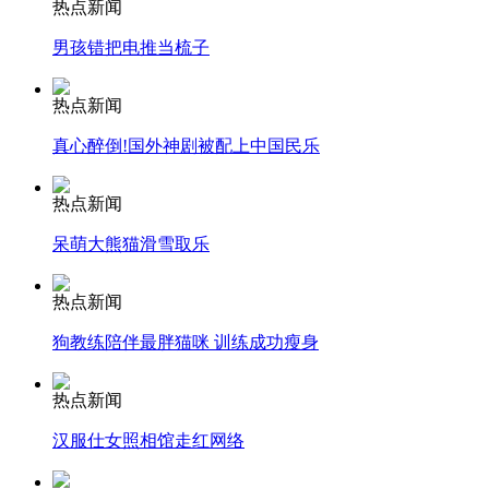
热点新闻
男孩错把电推当梳子
安徽一实载49人客车翻车
热点新闻
真心醉倒!国外神剧被配上中国民乐
走！跟着总书记去植树
热点新闻
呆萌大熊猫滑雪取乐
消防员救轻生者
花炮节热闹非凡
减压"枕头大战"
热点新闻
狗教练陪伴最胖猫咪 训练成功瘦身
纽约上演“枕头大战”
热点新闻
汉服仕女照相馆走红网络
司机酒驾遇交警 急速倒车逃窜