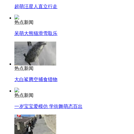
超萌汪星人直立行走
热点新闻
呆萌大熊猫滑雪取乐
热点新闻
大白鲨腾空捕食猎物
热点新闻
一岁宝宝爱模仿 学街舞萌态百出