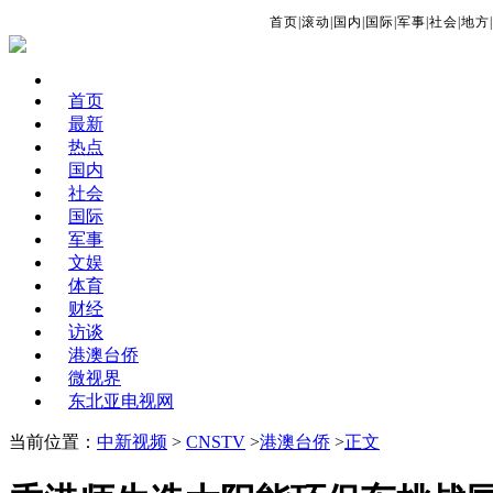
首页
|
滚动
|
国内
|
国际
|
军事
|
社会
|
地方
|
首页
最新
热点
国内
社会
国际
军事
文娱
体育
财经
访谈
港澳台侨
微视界
东北亚电视网
当前位置：
中新视频
>
CNSTV
>
港澳台侨
>
正文