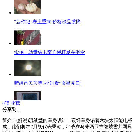
"蒜你狠"卷土重来:价格涨品质降
实拍：幼童头卡窗户栏杆悬在半空
新疆市民苦等5小时看"金星凌日"
0
顶
收藏
分享到：
高考作弊器材网上热卖
简介：(解说)流线型的车身设计，碳纤车身铺着六块太阳能电板，
成，他们将在7月初代表香港，出战在马来西亚吉隆坡雪邦国际