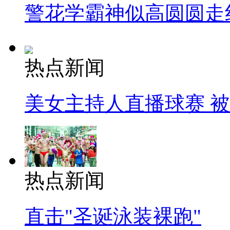
警花学霸神似高圆圆走
热点新闻
美女主持人直播球赛 
热点新闻
直击"圣诞泳装裸跑"