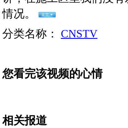
李冰冰任中英大使传送奥运火炬
情况。
山西运城恶犬咬伤多人 警民合力深夜将其击毙
分类名称：
CNSTV
女孩北京地铁殴打老人 痛下狠手拳打脚踢
您看完该视频的心情
无痛分娩是否安全 医生回应
外交部：反对强权政治霸凌主义
外交部：有关国家言论片面不公正
相关报道