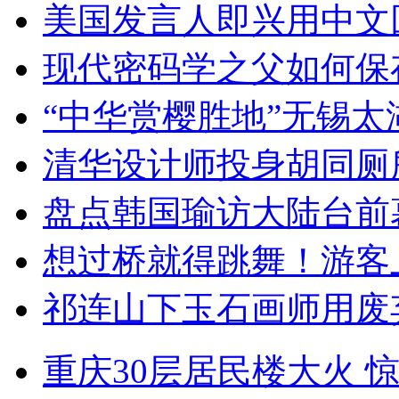
美国发言人即兴用中文
现代密码学之父如何保
“中华赏樱胜地”无锡
清华设计师投身胡同厕
盘点韩国瑜访大陆台前
想过桥就得跳舞！游客
祁连山下玉石画师用废
重庆30层居民楼大火