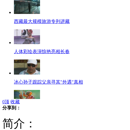
西藏最大规模旅游专列进藏
人体彩绘表演惊艳亮相长春
冰心孙子跟踪父亲寻其"外遇"真相
0
顶
收藏
分享到：
小蜗牛爬在“妈妈”背上过河
简介：