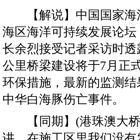
【解说】中国国家海洋
村庄遇山洪 村民撤离留下50头猪
海区海洋可持续发展论坛
长余烈接受记者采访时透
中国三年有望成第一奢侈品消费国
公里桥梁建设将于7月正
环保措施，最新的监测结
农民戏班再现"宋元南方杂剧"遗存
中华白海豚伤亡事件。
母亲送考被撞昏 女儿含泪高考
【同期】(港珠澳大桥管
讲，在施工区里我们没有