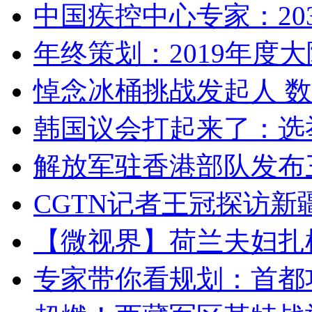
中国疾控中心专家：203
年终策划：2019年度大陆
悼念冰桶挑战发起人 数百
韩国议会打起来了：选举
解放军驻香港部队发布三
CGTN记者王冠探访新疆
【微视界】荷兰夫妇扎根青
专家带你看规划：首都功