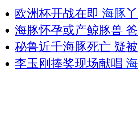
欧洲杯开战在即
海豚
丫
安徽一实载49人客车翻车
海豚怀孕或产鲸豚兽 
秘鲁近千海豚死亡 疑
走！跟着总书记去植树
李玉刚捧奖现场献唱
海
消防员救轻生者
花炮节热闹非凡
减压"枕头大战"
纽约上演“枕头大战”
司机酒驾遇交警 急速倒车逃窜