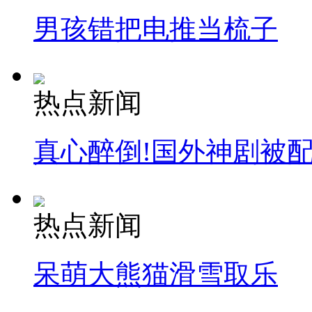
男孩错把电推当梳子
热点新闻
真心醉倒!国外神剧被
热点新闻
呆萌大熊猫滑雪取乐