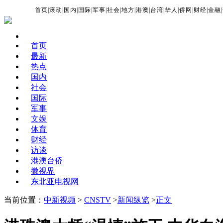
首页
|
滚动
|
国内
|
国际
|
军事
|
社会
|
地方
|
港澳
|
台湾
|
华人
|
侨网
|
财经
|
金融
|
首页
最新
热点
国内
社会
国际
军事
文娱
体育
财经
访谈
港澳台侨
微视界
东北亚电视网
当前位置：
中新视频
>
CNSTV
>
新闻纵览
>
正文