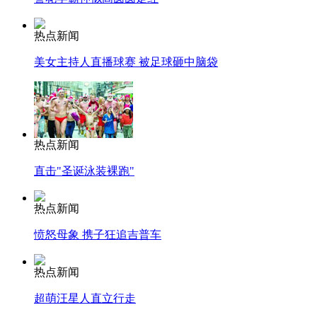
热点新闻
美女主持人直播球赛 被足球砸中脑袋
热点新闻
直击"圣诞泳装裸跑"
热点新闻
愤怒母象 携子狂追吉普车
热点新闻
超萌汪星人直立行走