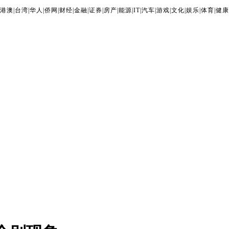
港澳
|
台湾
|
华人
|
侨网
|
财经
|
金融
|
证券
|
房产
|
能源
|
IT
|
汽车
|
游戏
|
文化
|
娱乐
|
体育
|
健康