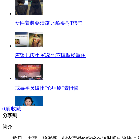
女性着装要清凉 地铁要"打狼"?
应采儿庆生 郑希怡不慎坠楼重伤
戒毒学员编排"心理剧"表忏悔
0
顶
收藏
分享到：
刘洋：我是爱笑的航天员
简介：
近日，大蒜、鸡蛋等一些农产品的价格在短时间内较快上涨，