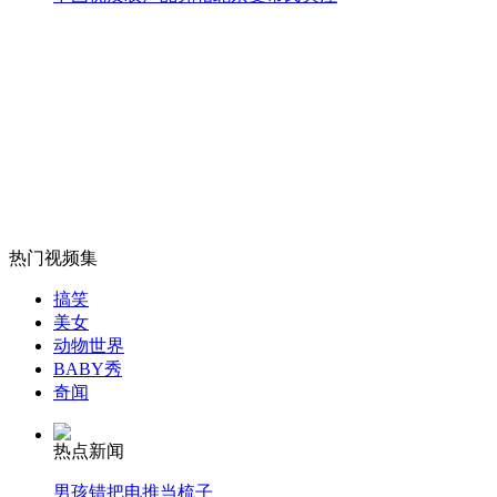
伏明霞从"跳水女皇"到全职太太
山西运城恶犬咬伤多人 警民合力深夜将其击毙
女孩北京地铁殴打老人 痛下狠手拳打脚踢
热门视频集
无痛分娩是否安全 医生回应
搞笑
美女
动物世界
外交部：反对强权政治霸凌主义
BABY秀
奇闻
外交部：有关国家言论片面不公正
热点新闻
男孩错把电推当梳子