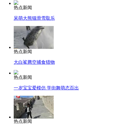
热点新闻
呆萌大熊猫滑雪取乐
热点新闻
大白鲨腾空捕食猎物
热点新闻
一岁宝宝爱模仿 学街舞萌态百出
热点新闻