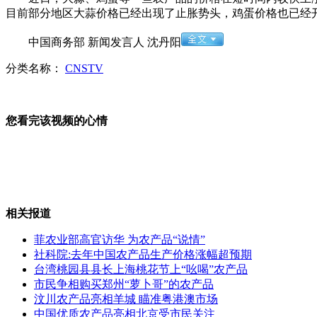
目前部分地区大蒜价格已经出现了止胀势头，鸡蛋价格也已经
南京最大民工夫妻房 有利缓解性荒
中国商务部 新闻发言人 沈丹阳
分类名称：
CNSTV
男子持刀劫车 民警沉着化解危机
您看完该视频的心情
教育部新规：禁止对学生分类
相关报道
菲农业部高官访华 为农产品“说情”
实拍:遭遇内贼 小区业主偷业主
社科院:去年中国农产品生产价格涨幅超预期
台湾桃园县县长上海桃花节上“吆喝”农产品
市民争相购买郑州“萝卜哥”的农产品
汶川农产品亮相羊城 瞄准粤港澳市场
中国优质农产品亮相北京受市民关注