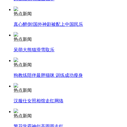
热点新闻
安徽一实载49人客车翻车
真心醉倒!国外神剧被配上中国民乐
热点新闻
走！跟着总书记去植树
呆萌大熊猫滑雪取乐
热点新闻
消防员救轻生者
花炮节热闹非凡
减压"枕头大战"
狗教练陪伴最胖猫咪 训练成功瘦身
热点新闻
纽约上演“枕头大战”
汉服仕女照相馆走红网络
热点新闻
司机酒驾遇交警 急速倒车逃窜
警花学霸神似高圆圆走红