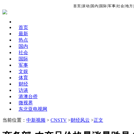
首页
|
滚动
|
国内
|
国际
|
军事
|
社会
|
地方
|
首页
最新
热点
国内
社会
国际
军事
文娱
体育
财经
访谈
港澳台侨
微视界
东北亚电视网
当前位置：
中新视频
>
CNSTV
>
财经风云
>
正文