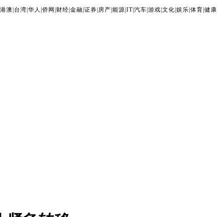
港澳
|
台湾
|
华人
|
侨网
|
财经
|
金融
|
证券
|
房产
|
能源
|
IT
|
汽车
|
游戏
|
文化
|
娱乐
|
体育
|
健康