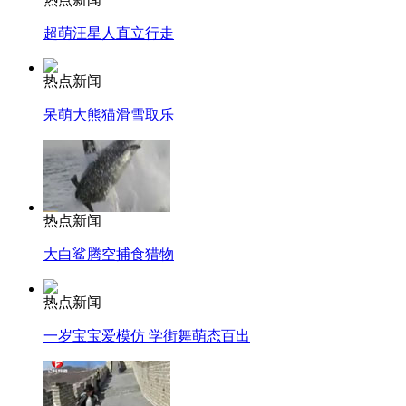
超萌汪星人直立行走
热点新闻
呆萌大熊猫滑雪取乐
热点新闻
大白鲨腾空捕食猎物
热点新闻
一岁宝宝爱模仿 学街舞萌态百出