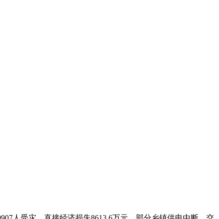
907人受灾，直接经济损失8613.6万元。部分乡镇供电中断，交