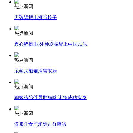
热点新闻
安徽一实载49人客车翻车
男孩错把电推当梳子
热点新闻
真心醉倒!国外神剧被配上中国民乐
走！跟着总书记去植树
热点新闻
消防员救轻生者
花炮节热闹非凡
减压"枕头大战"
呆萌大熊猫滑雪取乐
热点新闻
狗教练陪伴最胖猫咪 训练成功瘦身
纽约上演“枕头大战”
热点新闻
司机酒驾遇交警 急速倒车逃窜
汉服仕女照相馆走红网络