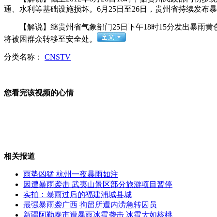
通、水利等基础设施损坏。6月25日至26日，贵州省持续发布
300部顶级跑车云集 场面震撼
【解说】继贵州省气象部门25日下午18时15分发出暴雨
将被困群众转移至安全处。
分类名称：
CNSTV
神九航天员发回首条面向公众太空短信
您看完该视频的心情
18岁脑瘫少女高考得594分
相关报道
“常回家看看”写入法律
雨势凶猛 杭州一夜暴雨如注
因遭暴雨袭击 武夷山景区部分旅游项目暂停
实拍：暴雨过后的福建浦城县城
最强暴雨袭广西 拘留所遭内涝急转囚员
新疆阿勒泰市遭暴雨冰雹袭击 冰雹大如核桃