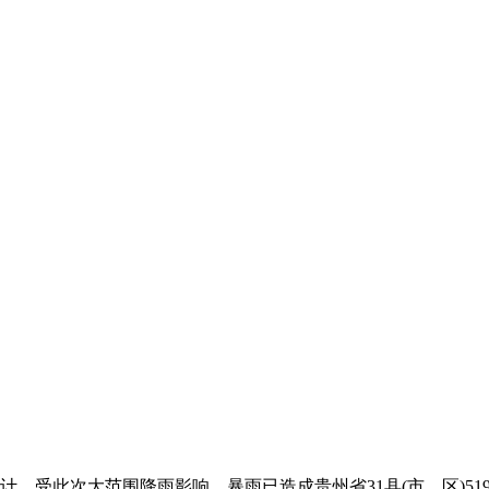
，受此次大范围降雨影响，暴雨已造成贵州省31县(市、区)519