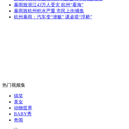
男子驾车压塌桥 被诉赔偿1500万
暴雨致浙江43万人受灾 杭州“看海”
暴雨致杭州积水严重 市民上街捕鱼
杭州暴雨：汽车变“潜艇” 课桌搭“浮桥”
山西运城恶犬咬伤多人 警民合力深夜将其击毙
女孩北京地铁殴打老人 痛下狠手拳打脚踢
无痛分娩是否安全 医生回应
热门视频集
外交部：反对强权政治霸凌主义
搞笑
美女
动物世界
外交部：有关国家言论片面不公正
BABY秀
奇闻