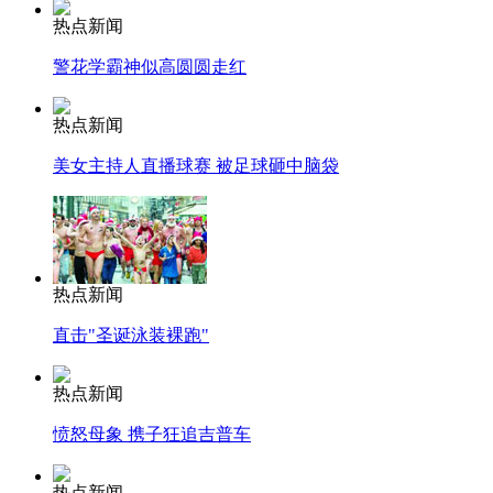
热点新闻
警花学霸神似高圆圆走红
热点新闻
美女主持人直播球赛 被足球砸中脑袋
热点新闻
直击"圣诞泳装裸跑"
热点新闻
愤怒母象 携子狂追吉普车
热点新闻