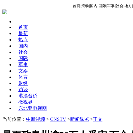
首页
|
滚动
|
国内
|
国际
|
军事
|
社会
|
地方
|
首页
最新
热点
国内
社会
国际
军事
文娱
体育
财经
访谈
港澳台侨
微视界
东北亚电视网
当前位置：
中新视频
>
CNSTV
>
新闻纵览
>
正文