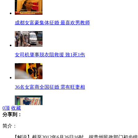
成都女富豪集体征婚 最喜欢男教师
女司机肇事脱衣阻救援 致1死1伤
36名女富商全国征婚 需有旺妻相
0
顶
收藏
分享到：
百岁老太卖萌照
简介：
【解说】截至2012年6月26日16时，据贵州民政部门初步统计