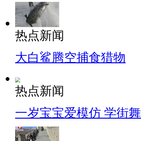
热点新闻
大白鲨腾空捕食猎物
热点新闻
一岁宝宝爱模仿 学街