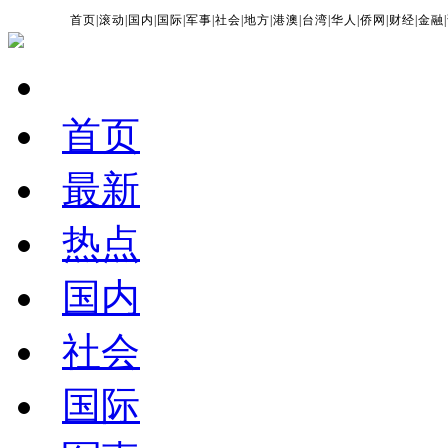
首页
|
滚动
|
国内
|
国际
|
军事
|
社会
|
地方
|
港澳
|
台湾
|
华人
|
侨网
|
财经
|
金融
|
首页
最新
热点
国内
社会
国际