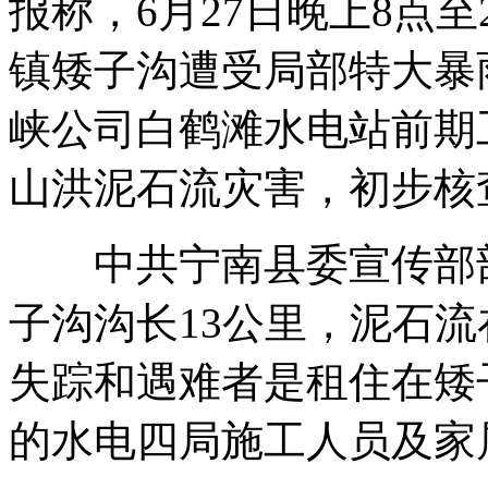
报称，6月27日晚上8点
镇矮子沟遭受局部特大暴
神九准备返航 3名航天员行庄严军礼
峡公司白鹤滩水电站前期
山洪泥石流灾害，初步核查
长白山野生熊遭毒杀 被剥皮剔肉
中共宁南县委宣传部部
子沟沟长13公里，泥石
美空军再爆性侵案 教官瞄准女新兵
失踪和遇难者是租住在矮
山西运城恶犬咬伤多人 警民合力深夜将其击毙
的水电四局施工人员及家