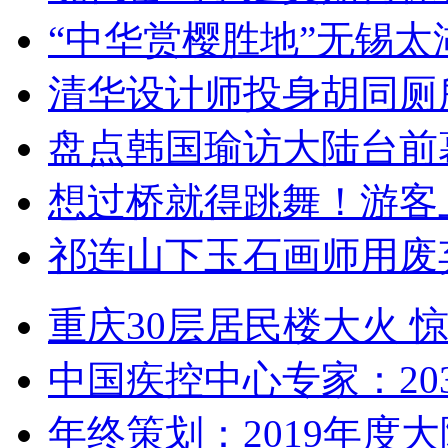
“中华赏樱胜地”无锡
清华设计师投身胡同厕
盘点韩国瑜访大陆台前
想过桥就得跳舞！游客
祁连山下玉石画师用废
重庆30层居民楼大火
中国疾控中心专家：203
年终策划：2019年度大陆