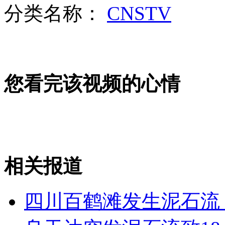
分类名称：
CNSTV
女孩北京地铁殴打老人 痛下狠手拳打脚踢
无痛分娩是否安全 医生回应
您看完该视频的心情
外交部：反对强权政治霸凌主义
外交部：有关国家言论片面不公正
相关报道
安徽一实载49人客车翻车
四川百鹤滩发生泥石流 