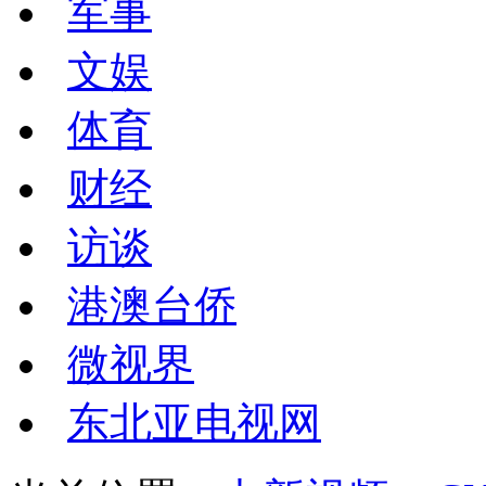
军事
文娱
体育
财经
访谈
港澳台侨
微视界
东北亚电视网