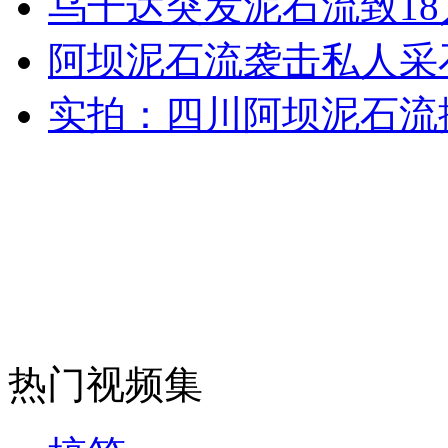
乌干达突发泥石流致18
走！跟着总书记去植树
阿坝泥石流袭击私人采
消防员救轻生者
花炮节热闹非凡
减压"枕头大战"
实拍：四川阿坝泥石流
纽约上演“枕头大战”
司机酒驾遇交警 急速倒车逃窜
热门视频集