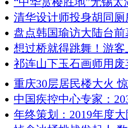
“中华赏樱胜地”无锡
清华设计师投身胡同厕
盘点韩国瑜访大陆台前
想过桥就得跳舞！游客
祁连山下玉石画师用废
重庆30层居民楼大火
中国疾控中心专家：203
年终策划：2019年度大陆