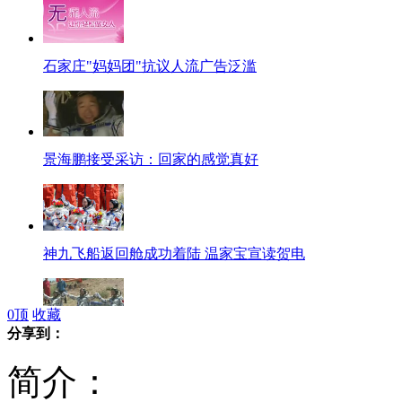
石家庄"妈妈团"抗议人流广告泛滥
景海鹏接受采访：回家的感觉真好
神九飞船返回舱成功着陆 温家宝宣读贺电
0
顶
收藏
分享到：
神舟九号三位航天员顺利出舱
简介：