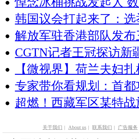
悼念冰桶挑战发起人 数百
韩国议会打起来了：选举
解放军驻香港部队发布三
CGTN记者王冠探访新疆
【微视界】荷兰夫妇扎根青
专家带你看规划：首都功
超燃！西藏军区某特战
关于我们
|
About us
|
联系我们
|
广告服务