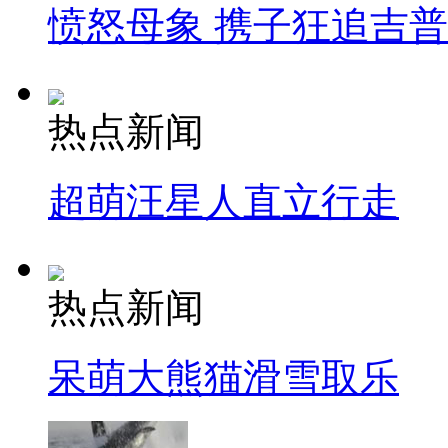
愤怒母象 携子狂追吉
热点新闻
超萌汪星人直立行走
热点新闻
呆萌大熊猫滑雪取乐