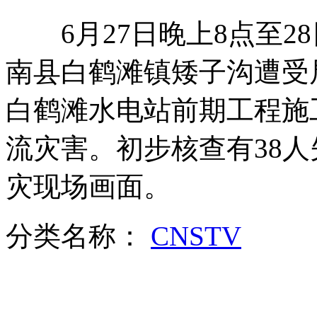
6月27日晚上8点至2
航天员返回后首顿午餐将吃萝卜羊肉
南县白鹤滩镇矮子沟遭受
白鹤滩水电站前期工程施
神九返回舱着陆 温家宝鼓掌
流灾害。初步核查有38人
灾现场画面。
神九返回舱降落瞬间
分类名称：
CNSTV
神九返回 7架直升机与地面分队将联合搜救