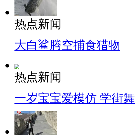
热点新闻
大白鲨腾空捕食猎物
热点新闻
一岁宝宝爱模仿 学街