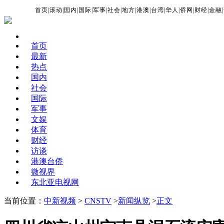
首页
|
滚动
|
国内
|
国际
|
军事
|
社会
|
地方
|
港澳
|
台湾
|
华人
|
侨网
|
财经
|
金融
|
首页
最新
热点
国内
社会
国际
军事
文娱
体育
财经
访谈
港澳台侨
微视界
东北亚电视网
当前位置：
中新视频
>
CNSTV
>
新闻纵览
>
正文