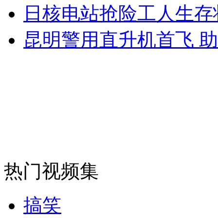
日核电站抢险工人生存
安徽一实载49人客车翻车
昆明警用直升机首飞 
走！跟着总书记去植树
消防员救轻生者
花炮节热闹非凡
减压"枕头大战"
热门视频集
纽约上演“枕头大战”
搞笑
司机酒驾遇交警 急速倒车逃窜