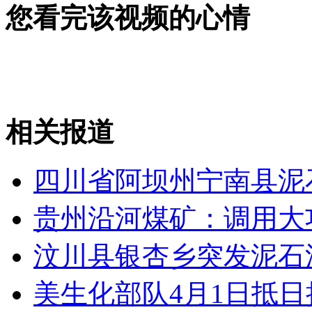
您看完该视频的心情
神九准备返航 3名航天员行庄严军礼
山西运城恶犬咬伤多人 警民合力深夜将其击毙
相关报道
女孩北京地铁殴打老人 痛下狠手拳打脚踢
四川省阿坝州宁南县泥
无痛分娩是否安全 医生回应
贵州沿河煤矿：调用大
外交部：反对强权政治霸凌主义
汶川县银杏乡突发泥石
外交部：有关国家言论片面不公正
美生化部队4月1日抵日