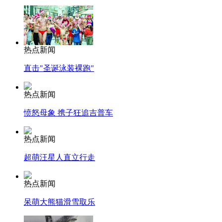
热点新闻
直击"圣诞泳装裸跑"
热点新闻
愤怒母象 携子狂追吉普车
热点新闻
超萌汪星人直立行走
热点新闻
呆萌大熊猫滑雪取乐