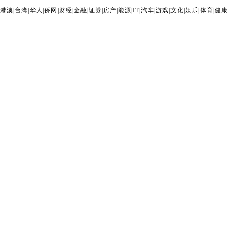
港澳
|
台湾
|
华人
|
侨网
|
财经
|
金融
|
证券
|
房产
|
能源
|
IT
|
汽车
|
游戏
|
文化
|
娱乐
|
体育
|
健康