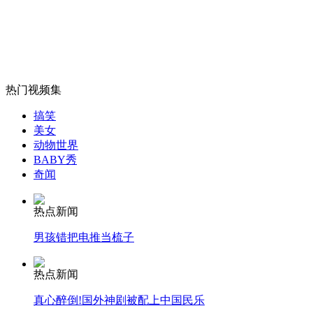
温州现“食脸男” 乱咬女子面部
山西运城恶犬咬伤多人 警民合力深夜将其击毙
热门视频集
搞笑
女孩北京地铁殴打老人 痛下狠手拳打脚踢
美女
动物世界
BABY秀
奇闻
无痛分娩是否安全 医生回应
热点新闻
外交部：反对强权政治霸凌主义
男孩错把电推当梳子
外交部：有关国家言论片面不公正
热点新闻
真心醉倒!国外神剧被配上中国民乐