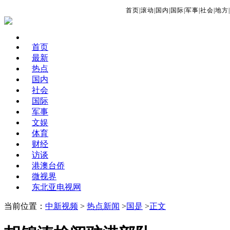
首页
|
滚动
|
国内
|
国际
|
军事
|
社会
|
地方
|
首页
最新
热点
国内
社会
国际
军事
文娱
体育
财经
访谈
港澳台侨
微视界
东北亚电视网
当前位置：
中新视频
>
热点新闻
>
国是
>
正文