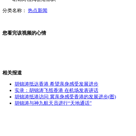
分类名称：
热点新闻
神九航天员抵京医将疗隔离14天
您看完该视频的心情
"热血男子"撂倒'色魔老外"(上)
相关报道
"热血男子"撂倒'色魔老外"(下)
胡锦涛抵达香港 希望亲身感受发展进步
实录：胡锦涛飞抵香港 在机场发表讲话
胡锦涛抵港访问 冀亲身感受香港的发展进步(图)
胡锦涛与神九航天员进行“天地通话”
新疆地震"逼停"32趟旅客列车