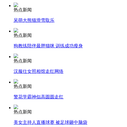
热点新闻
安徽一实载49人客车翻车
呆萌大熊猫滑雪取乐
热点新闻
走！跟着总书记去植树
狗教练陪伴最胖猫咪 训练成功瘦身
热点新闻
消防员救轻生者
花炮节热闹非凡
减压"枕头大战"
汉服仕女照相馆走红网络
热点新闻
警花学霸神似高圆圆走红
纽约上演“枕头大战”
热点新闻
司机酒驾遇交警 急速倒车逃窜
美女主持人直播球赛 被足球砸中脑袋