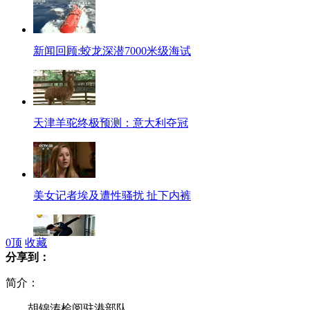
新闻回顾:蛟龙深潜7000米级海试
天津羊驼终极预测：意大利夺冠
美女记者埃及遭性骚扰 扯下内裤
0
顶
收藏
分享到：
男孩3楼坠落 小伙“跳窗”接住
简介：
胡锦涛检阅驻港部队