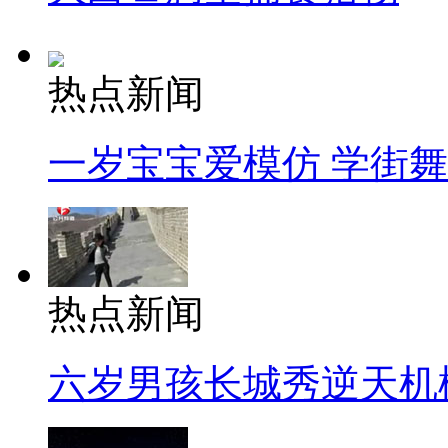
热点新闻
一岁宝宝爱模仿 学街
热点新闻
六岁男孩长城秀逆天机