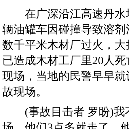
在广深沿江高速丹水坑路
广州一油罐车追尾爆炸 20人死亡
辆油罐车因碰撞导致溶剂
数千平米木材厂过火，大
四川宁南泥石流37人失踪4人遇难
已造成木材工厂里20人死
现场，当地的民警早早就
云南特大"家族式"贩毒团伙摧毁
故现场。
广州油罐车爆炸事故：居民以为地震
(事故目击者 罗盼)我
场，他们3点多就走了，