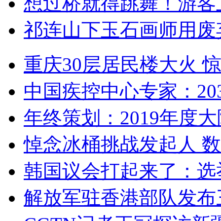
想过桥就得跳舞！游客
祁连山下玉石画师用废
重庆30层居民楼大火
中国疾控中心专家：203
年终策划：2019年度大陆
悼念冰桶挑战发起人 数百
韩国议会打起来了：选举
解放军驻香港部队发布三