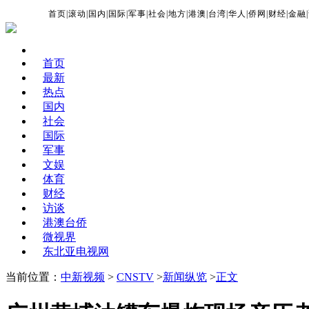
首页
|
滚动
|
国内
|
国际
|
军事
|
社会
|
地方
|
港澳
|
台湾
|
华人
|
侨网
|
财经
|
金融
|
首页
最新
热点
国内
社会
国际
军事
文娱
体育
财经
访谈
港澳台侨
微视界
东北亚电视网
当前位置：
中新视频
>
CNSTV
>
新闻纵览
>
正文