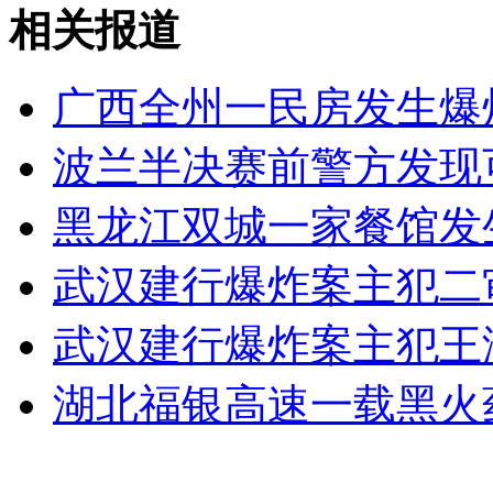
相关报道
安徽一实载49人客车翻车
广西全州一民房发生爆
波兰半决赛前警方发现
走！跟着总书记去植树
黑龙江双城一家餐馆发
消防员救轻生者
花炮节热闹非凡
减压"枕头大战"
武汉建行爆炸案主犯二
武汉建行爆炸案主犯王
纽约上演“枕头大战”
湖北福银高速一载黑火
司机酒驾遇交警 急速倒车逃窜