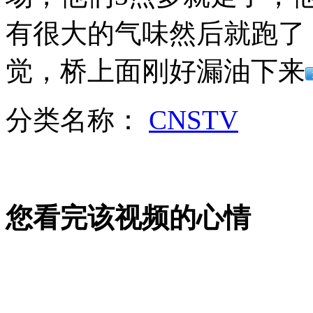
广州油罐车爆燃 男子背家人出火海
有很大的气味然后就跑了
山西运城恶犬咬伤多人 警民合力深夜将其击毙
觉，桥上面刚好漏油下来
分类名称：
CNSTV
女孩北京地铁殴打老人 痛下狠手拳打脚踢
无痛分娩是否安全 医生回应
您看完该视频的心情
外交部：反对强权政治霸凌主义
外交部：有关国家言论片面不公正