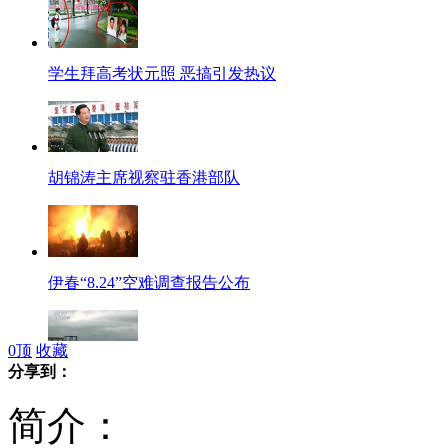
学生拜高考状元照 恶搞引发热议
胡锦涛主席视察驻香港部队
伊春“8.24”空难调查报告公布
0
顶
收藏
分享到：
强热带风暴“杜苏芮”登陆广东
简介：