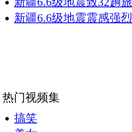
新疆6.6级地震致32
走！跟着总书记去植树
新疆6.6级地震震感强
消防员救轻生者
花炮节热闹非凡
减压"枕头大战"
纽约上演“枕头大战”
司机酒驾遇交警 急速倒车逃窜
热门视频集
搞笑