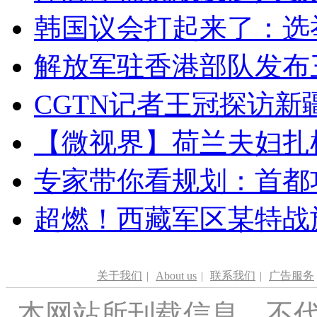
韩国议会打起来了：选举
解放军驻香港部队发布三
CGTN记者王冠探访新疆
【微视界】荷兰夫妇扎根青
专家带你看规划：首都功
超燃！西藏军区某特战
关于我们
|
About us
|
联系我们
|
广告服务
本网站所刊载信息，不代