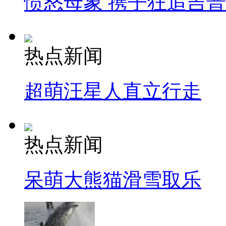
愤怒母象 携子狂追吉
热点新闻
超萌汪星人直立行走
热点新闻
呆萌大熊猫滑雪取乐