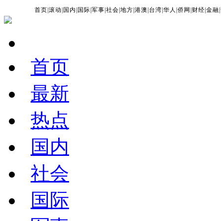
首页
|
滚动
|
国内
|
国际
|
军事
|
社会
|
地方
|
港澳
|
台湾
|
华人
|
侨网
|
财经
|
金融
|
首页
最新
热点
国内
社会
国际