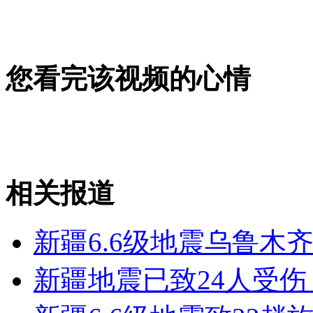
女孩北京地铁殴打老人 痛下狠手拳打脚踢
无痛分娩是否安全 医生回应
您看完该视频的心情
外交部：反对强权政治霸凌主义
外交部：有关国家言论片面不公正
相关报道
新疆6.6级地震乌鲁木
安徽一实载49人客车翻车
新疆地震已致24人受伤