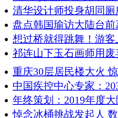
清华设计师投身胡同厕
盘点韩国瑜访大陆台前
想过桥就得跳舞！游客
祁连山下玉石画师用废
重庆30层居民楼大火
中国疾控中心专家：203
年终策划：2019年度大陆
悼念冰桶挑战发起人 数百