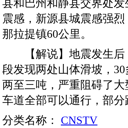
县和巴州和静县交界处发生
震感，新源县城震感强烈
神九返回舱抵达北京
那拉提镇60公里。
【解说】地震发生后，国
保姆工钱被拖欠 偷雇主手机判10年
段发现两处山体滑坡，3
两至三吨，严重阻碍了大
两元韭菜吃中毒 监测需要5000元
车道全部可以通行，部分
山西运城恶犬咬伤多人 警民合力深夜将其击毙
分类名称：
CNSTV