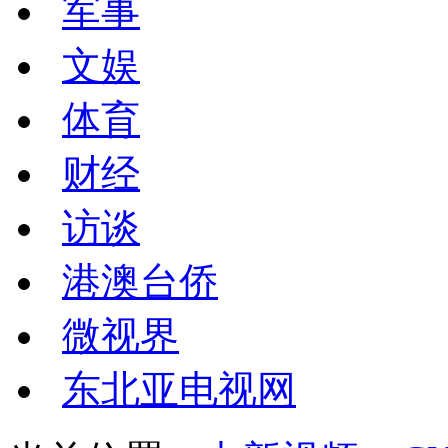
军事
文娱
体育
财经
访谈
港澳台侨
微视界
东北亚电视网