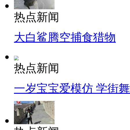
热点新闻
大白鲨腾空捕食猎物
热点新闻
一岁宝宝爱模仿 学街