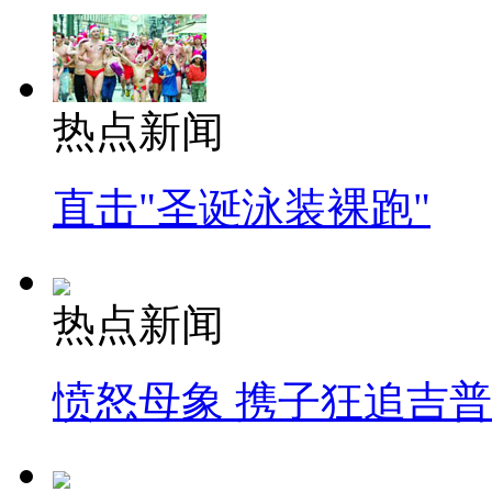
热点新闻
直击"圣诞泳装裸跑"
热点新闻
愤怒母象 携子狂追吉