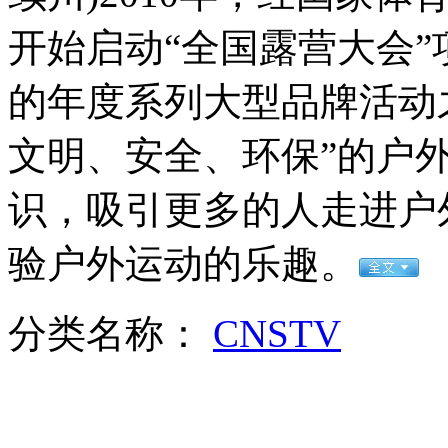
香港盛大升旗礼庆回归十五年
开始启动“全国露营大会
的年度系列大型品牌活动
山西运城恶犬咬伤多人 警民合力深夜将其击毙
文明、安全、环保”的户
识，吸引更多的人走进户
女孩北京地铁殴打老人 痛下狠手拳打脚踢
验户外运动的乐趣。
无痛分娩是否安全 医生回应
分类名称：
CNSTV
外交部：反对强权政治霸凌主义
外交部：有关国家言论片面不公正