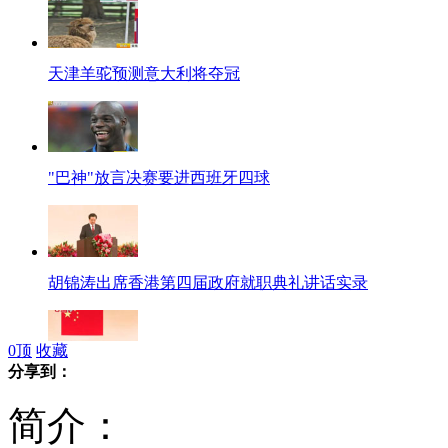
天津羊驼预测意大利将夺冠
"巴神"放言决赛要进西班牙四球
胡锦涛出席香港第四届政府就职典礼讲话实录
0
顶
收藏
分享到：
梁振英宣誓就任香港第四任特首
简介：