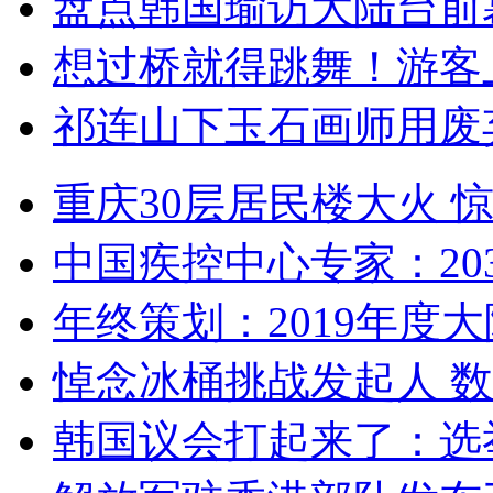
盘点韩国瑜访大陆台前
想过桥就得跳舞！游客
祁连山下玉石画师用废
重庆30层居民楼大火
中国疾控中心专家：203
年终策划：2019年度大陆
悼念冰桶挑战发起人 数百
韩国议会打起来了：选举