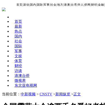
首页
|
滚动
|
国内
|
国际
|
军事
|
社会
|
地方
|
港澳
|
台湾
|
华人
|
侨网
|
财经
|
金融
|
首页
最新
热点
国内
社会
国际
军事
文娱
体育
财经
访谈
港澳台侨
微视界
东北亚电视网
当前位置：
中新视频
>
CNSTV
>
新闻纵览
>
正文