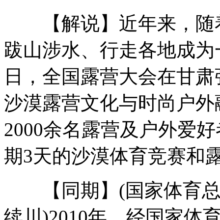
【解说】近年来，随着
香港特区行政会议成员宣誓就职
跋山涉水、行走各地成为一
日，全国露营大会在甘肃
香港第四届政府主要官员宣誓就职
沙漠露营文化与时尚户外
2000余名露营及户外爱
陶虹张靓颖三亚介绍新作
期3天的沙漠体育竞赛和
2012环球小姐云南区湘姑娘折桂
【同期】(国家体育总
续川)2010年，经国家