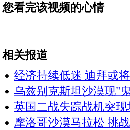
您看完该视频的心情
安徽一实载49人客车翻车
走！跟着总书记去植树
相关报道
消防员救轻生者
花炮节热闹非凡
减压"枕头大战"
经济持续低迷 迪拜或
乌兹别克斯坦沙漠现"鬼
英国二战失踪战机突现
纽约上演“枕头大战”
摩洛哥沙漠马拉松 挑
司机酒驾遇交警 急速倒车逃窜