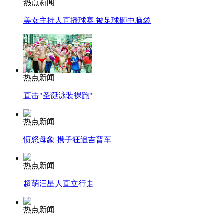
热点新闻
美女主持人直播球赛 被足球砸中脑袋
热点新闻
直击"圣诞泳装裸跑"
热点新闻
愤怒母象 携子狂追吉普车
热点新闻
超萌汪星人直立行走
热点新闻