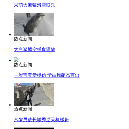
呆萌大熊猫滑雪取乐
热点新闻
大白鲨腾空捕食猎物
热点新闻
一岁宝宝爱模仿 学街舞萌态百出
热点新闻
六岁男孩长城秀逆天机械舞