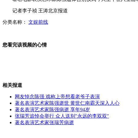
记者李子祯 王涛北京报道
女子充话费错将金额当密码误充68万
分类名称：
文娱前线
您看完该视频的心情
台州女工故意从四楼扔下两男孩
孩子午睡调皮 女老师伤害小鸡鸡
相关报道
网友悼念陈强 戏称上帝想看老爷子表演
著名表演艺术家陈强逝世 黄世仁南霸天深入人心
著名表演艺术家陈强病逝 享年94岁
两男孩抢夺奥运火炬 警方不予追究
张瑞芳追悼会举行 众人送别"永远的李双双"
著名表演艺术家张瑞芳病逝