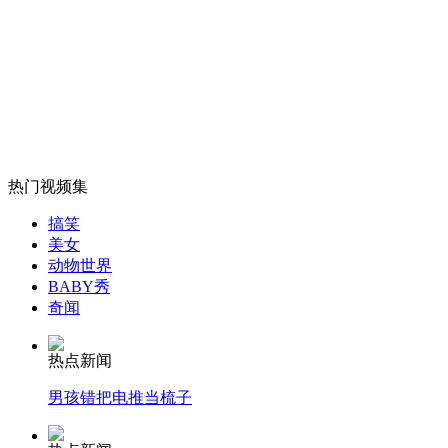
监控记录"爆乳抢匪"持刀抢劫
山西运城恶犬咬伤多人 警民合力深夜将其击毙
女孩北京地铁殴打老人 痛下狠手拳打脚踢
热门视频集
搞笑
美女
无痛分娩是否安全 医生回应
动物世界
BABY秀
奇闻
外交部：反对强权政治霸凌主义
热点新闻
外交部：有关国家言论片面不公正
男孩错把电推当梳子