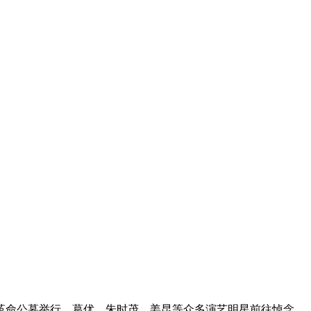
命公墓举行，葛优、朱时茂、姜昆等众多演艺明星前往悼念。