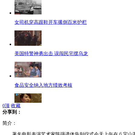
女司机穿高跟鞋开车撂倒百米护栏
美国特警神勇出击 误闯民宅摆乌龙
食品安全纳入地方绩效考核
0
顶
收藏
分享到：
36位女富豪征婚 要求不反感打麻将
简介：
著名电影表演艺术家陈强遗体告别仪式今天上午在八宝山革