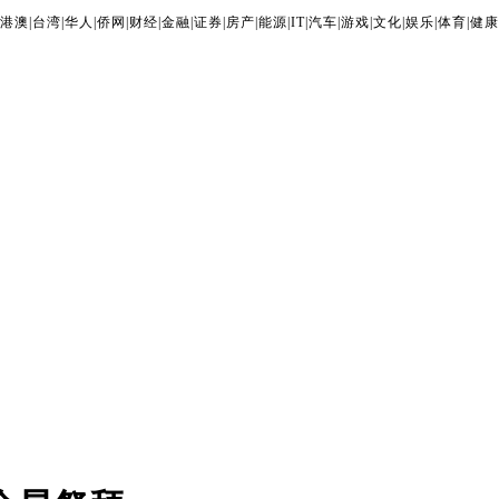
港澳
|
台湾
|
华人
|
侨网
|
财经
|
金融
|
证券
|
房产
|
能源
|
IT
|
汽车
|
游戏
|
文化
|
娱乐
|
体育
|
健康