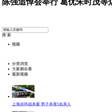
陈强追悼会举行 葛优朱时茂等
搜 索
视频
分类浏览
大家都在看
最新视频
上海连环凶杀案 男子杀害5名亲人