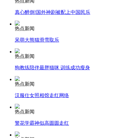
热点新闻
真心醉倒!国外神剧被配上中国民乐
安徽一实载49人客车翻车
热点新闻
呆萌大熊猫滑雪取乐
走！跟着总书记去植树
热点新闻
狗教练陪伴最胖猫咪 训练成功瘦身
消防员救轻生者
花炮节热闹非凡
减压"枕头大战"
热点新闻
汉服仕女照相馆走红网络
纽约上演“枕头大战”
热点新闻
警花学霸神似高圆圆走红
司机酒驾遇交警 急速倒车逃窜