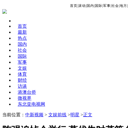
首页
|
滚动
|
国内
|
国际
|
军事
|
社会
|
地方
|
首页
最新
热点
国内
社会
国际
军事
文娱
体育
财经
访谈
港澳台侨
微视界
东北亚电视网
当前位置：
中新视频
>
文娱前线
>
明星
>
正文