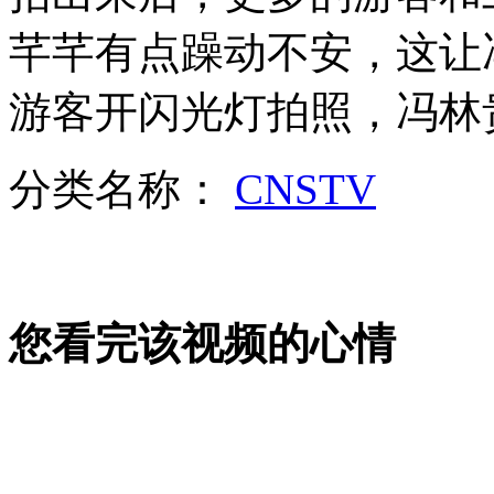
夫妻海边散步 遭遇大风妻子坠崖
芊芊有点躁动不安，这让
山西运城恶犬咬伤多人 警民合力深夜将其击毙
游客开闪光灯拍照，冯林
分类名称：
CNSTV
女孩北京地铁殴打老人 痛下狠手拳打脚踢
无痛分娩是否安全 医生回应
您看完该视频的心情
外交部：反对强权政治霸凌主义
外交部：有关国家言论片面不公正