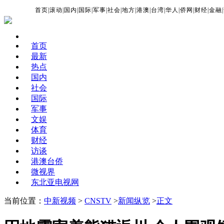
首页
|
滚动
|
国内
|
国际
|
军事
|
社会
|
地方
|
港澳
|
台湾
|
华人
|
侨网
|
财经
|
金融
|
首页
最新
热点
国内
社会
国际
军事
文娱
体育
财经
访谈
港澳台侨
微视界
东北亚电视网
当前位置：
中新视频
>
CNSTV
>
新闻纵览
>
正文