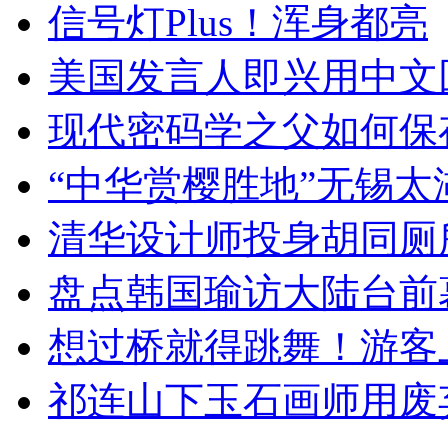
信号灯Plus！浑身都亮
美国发言人即兴用中文
现代密码学之父如何保
“中华赏樱胜地”无锡
清华设计师投身胡同厕
盘点韩国瑜访大陆台前
想过桥就得跳舞！游客
祁连山下玉石画师用废