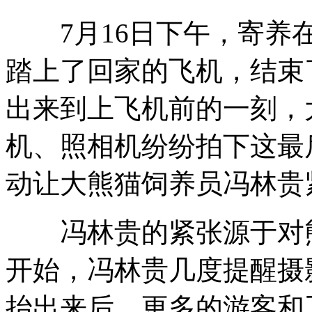
7月16日下午，寄养在
科学家预测人类或百年内接触外星人
踏上了回家的飞机，结束
出来到上飞机前的一刻，
南京地铁血案系癫痫病人自残
机、照相机纷纷拍下这最
动让大熊猫饲养员冯林贵
刘洋父母居住小区停电 开发商道歉
冯林贵的紧张源于对熊
网传眼保健操残害青少年
开始，冯林贵几度提醒摄
抬出来后，更多的游客和