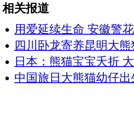
相关报道
安徽一实载49人客车翻车
用爱延续生命 安徽警
四川卧龙寄养昆明大熊
走！跟着总书记去植树
日本：熊猫宝宝夭折 
消防员救轻生者
花炮节热闹非凡
减压"枕头大战"
中国旅日大熊猫幼仔出
纽约上演“枕头大战”
司机酒驾遇交警 急速倒车逃窜