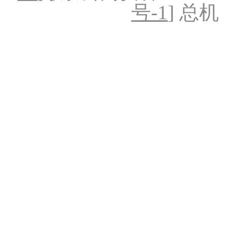
号-1
] 总机：