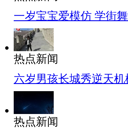
一岁宝宝爱模仿 学街
热点新闻
六岁男孩长城秀逆天机
热点新闻