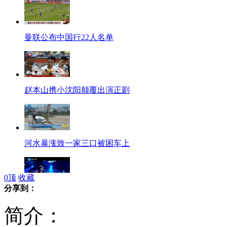
曼联公布中国行22人名单
赵本山携小沈阳颠覆出演正剧
河水暴涨致一家三口被困车上
0
顶
收藏
分享到：
台湾盲女天籁歌声惊艳四座
简介：