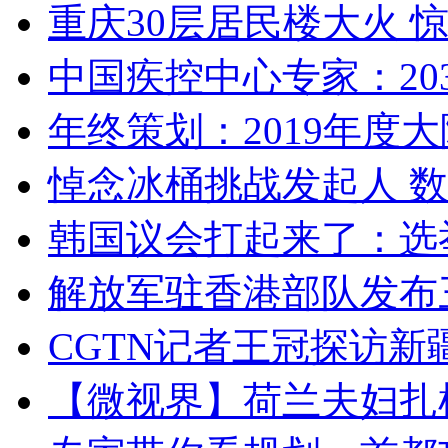
重庆30层居民楼大火
中国疾控中心专家：203
年终策划：2019年度大陆
悼念冰桶挑战发起人 数百
韩国议会打起来了：选举
解放军驻香港部队发布三
CGTN记者王冠探访新疆
【微视界】荷兰夫妇扎根青