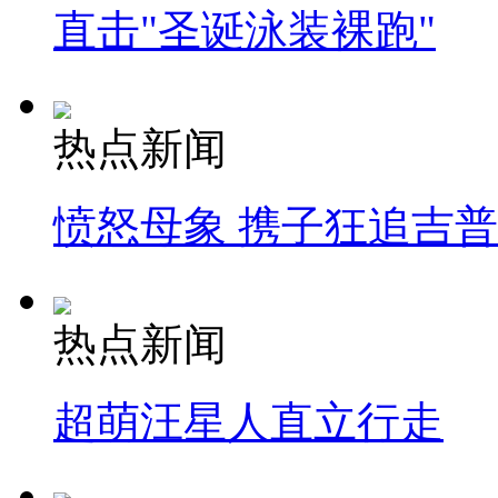
直击"圣诞泳装裸跑"
热点新闻
愤怒母象 携子狂追吉
热点新闻
超萌汪星人直立行走