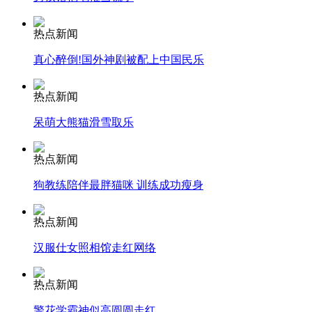
安徽一实载49人客车翻车
热点新闻
真心醉倒!国外神剧被配上中国民乐
走！跟着总书记去植树
热点新闻
呆萌大熊猫滑雪取乐
消防员救轻生者
花炮节热闹非凡
减压"枕头大战"
热点新闻
狗教练陪伴最胖猫咪 训练成功瘦身
纽约上演“枕头大战”
热点新闻
汉服仕女照相馆走红网络
司机酒驾遇交警 急速倒车逃窜
热点新闻
警花学霸神似高圆圆走红