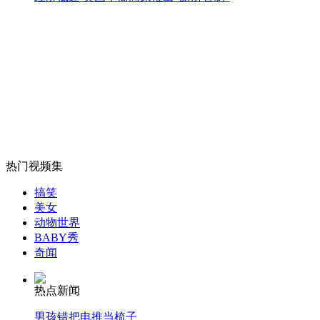
山西运城恶犬咬伤多人 警民合力深夜将其击毙
女孩北京地铁殴打老人 痛下狠手拳打脚踢
无痛分娩是否安全 医生回应
热门视频集
搞笑
外交部：反对强权政治霸凌主义
美女
动物世界
BABY秀
奇闻
外交部：有关国家言论片面不公正
热点新闻
男孩错把电推当梳子