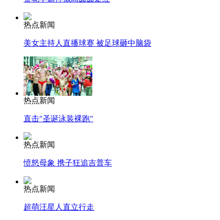
热点新闻
美女主持人直播球赛 被足球砸中脑袋
热点新闻
直击"圣诞泳装裸跑"
热点新闻
愤怒母象 携子狂追吉普车
热点新闻
超萌汪星人直立行走