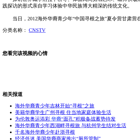
践探访的形式亲自学习体验中华民族博大精深的传统文化。
红绿灯故障致3人死 交警称不管
当日，2012海外华裔青少年“中国寻根之旅”夏令营甘肃营
分类名称：
CNSTV
机关软件正版化整改 国产不输进口
您看完该视频的心情
江苏禁止幼儿园变相乱收费
相关报道
海外华裔青少年吉林开始“寻根”之旅
贵州遭暴雨袭击 受灾群众逾百万
美籍华裔学生广州寻根 住当地家庭体验生活
为伦敦奥运添彩
华裔
“面孔”积极备战蓄势待发
海外华裔青少年西湖畔寻根旅 与杭州学生结对生活
千名海外华裔少年赴浙寻根
重庆选美组委承认60万"买"承办权
经济低迷 美国华裔商家推出“厕所管制”