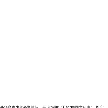
华裔青少年齐聚兰州，开设为期12天的“中国文化班”，以实