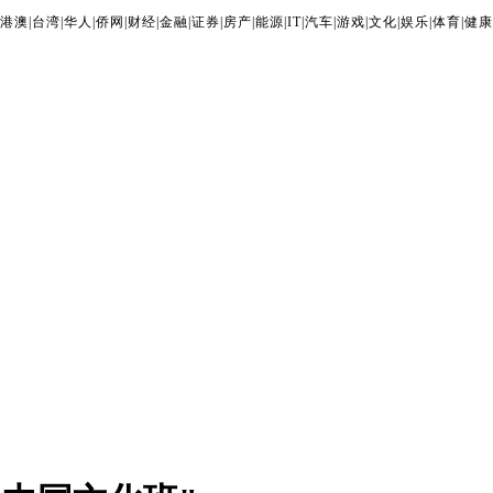
港澳
|
台湾
|
华人
|
侨网
|
财经
|
金融
|
证券
|
房产
|
能源
|
IT
|
汽车
|
游戏
|
文化
|
娱乐
|
体育
|
健康