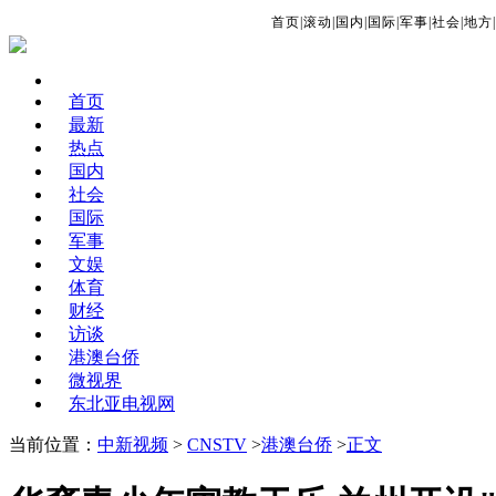
首页
|
滚动
|
国内
|
国际
|
军事
|
社会
|
地方
|
首页
最新
热点
国内
社会
国际
军事
文娱
体育
财经
访谈
港澳台侨
微视界
东北亚电视网
当前位置：
中新视频
>
CNSTV
>
港澳台侨
>
正文