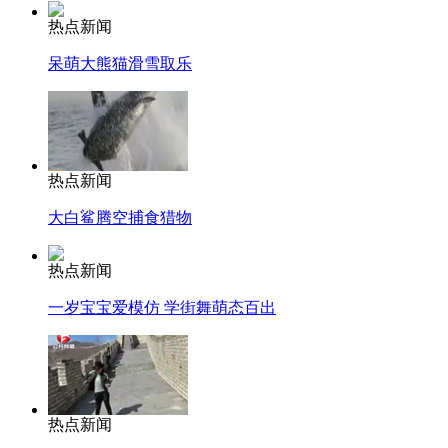
热点新闻
呆萌大熊猫滑雪取乐
热点新闻
大白鲨腾空捕食猎物
热点新闻
一岁宝宝爱模仿 学街舞萌态百出
热点新闻