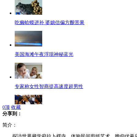
吃癞蛤蟆进补 婆媳信偏方酿苦果
美国海滩午夜浮现神秘蓝光
专家称女性智商提高速度超男性
0
顶
收藏
分享到：
梦之队胜巴西 奥巴马携妻现场观战
简介：
探访世界藏学府拉卜楞寺、体验民间剪纸艺术、瞻仰伏羲庙寻根