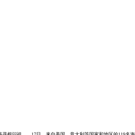
问祖……17日，来自美国、意大利等国家和地区的119名海外