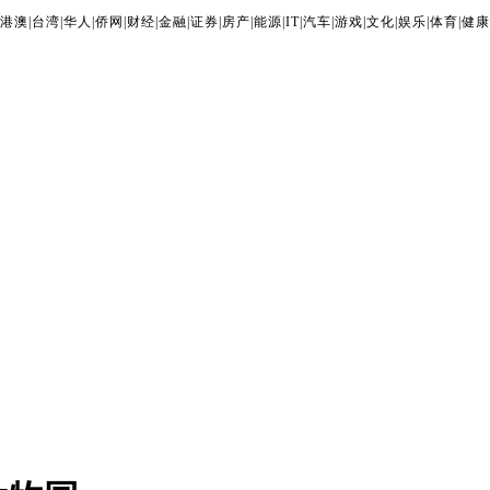
港澳
|
台湾
|
华人
|
侨网
|
财经
|
金融
|
证券
|
房产
|
能源
|
IT
|
汽车
|
游戏
|
文化
|
娱乐
|
体育
|
健康