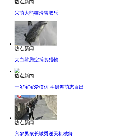
热点新闻
呆萌大熊猫滑雪取乐
热点新闻
大白鲨腾空捕食猎物
热点新闻
一岁宝宝爱模仿 学街舞萌态百出
热点新闻
六岁男孩长城秀逆天机械舞