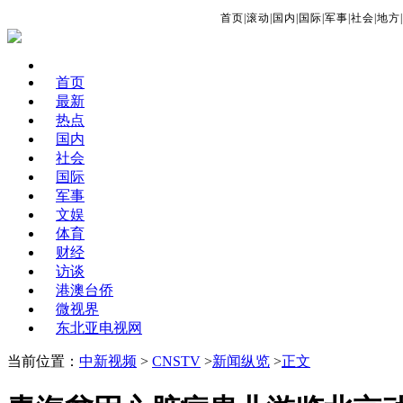
首页
|
滚动
|
国内
|
国际
|
军事
|
社会
|
地方
|
首页
最新
热点
国内
社会
国际
军事
文娱
体育
财经
访谈
港澳台侨
微视界
东北亚电视网
当前位置：
中新视频
>
CNSTV
>
新闻纵览
>
正文