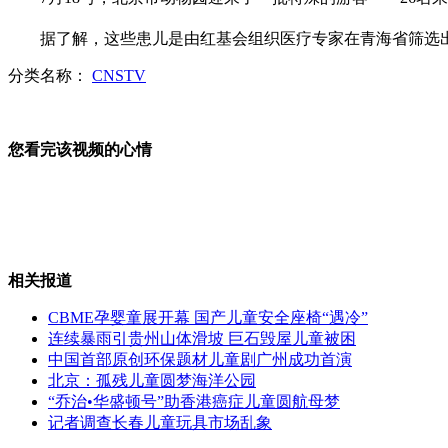
据了解，这些患儿是由红基会组织医疗专家在青海省筛选出
团中央追授周江疆五四奖章
分类名称：
CNSTV
茅台价格跌落千元 炒家囤货亏损
您看完该视频的心情
海内外名家广州联展唯美人体
相关报道
CBME孕婴童展开幕 国产儿童安全座椅“遇冷”
连续暴雨引贵州山体滑坡 巨石毁屋儿童被困
外国大学生挑战<最炫民族风>
中国首部原创环保题材儿童剧广州成功首演
北京：孤残儿童圆梦海洋公园
“乔治•华盛顿号”助香港癌症儿童圆航母梦
记者调查长春儿童玩具市场乱象