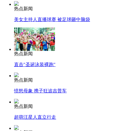
热点新闻
美女主持人直播球赛 被足球砸中脑袋
热点新闻
直击"圣诞泳装裸跑"
热点新闻
愤怒母象 携子狂追吉普车
热点新闻
超萌汪星人直立行走