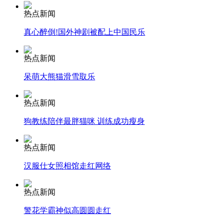
热点新闻
安徽一实载49人客车翻车
真心醉倒!国外神剧被配上中国民乐
热点新闻
呆萌大熊猫滑雪取乐
走！跟着总书记去植树
热点新闻
消防员救轻生者
花炮节热闹非凡
减压"枕头大战"
狗教练陪伴最胖猫咪 训练成功瘦身
热点新闻
汉服仕女照相馆走红网络
纽约上演“枕头大战”
热点新闻
司机酒驾遇交警 急速倒车逃窜
警花学霸神似高圆圆走红