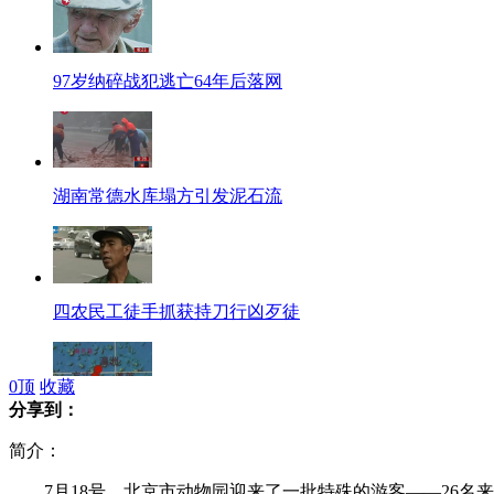
97岁纳碎战犯逃亡64年后落网
湖南常德水库塌方引发泥石流
四农民工徒手抓获持刀行凶歹徒
0
顶
收藏
分享到：
中国用鸟巢方丈命名国际海底地名
简介：
7月18号，北京市动物园迎来了一批特殊的游客——26名