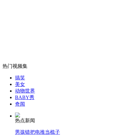
叙政府任命新国防部长严惩袭击人员
山西运城恶犬咬伤多人 警民合力深夜将其击毙
女孩北京地铁殴打老人 痛下狠手拳打脚踢
热门视频集
搞笑
无痛分娩是否安全 医生回应
美女
动物世界
BABY秀
外交部：反对强权政治霸凌主义
奇闻
热点新闻
外交部：有关国家言论片面不公正
男孩错把电推当梳子