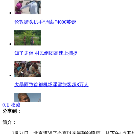
伦敦街头扒手“周薪”4000英镑
知了走俏 村民组团高速上捕捉
大暴雨致首都机场滞留旅客超8万人
0
顶
收藏
分享到：
美影院枪击案伤者回忆事故经过
简介：
7月21日，北京遭遇了今夏以来最强的降雨。从下午1点开始