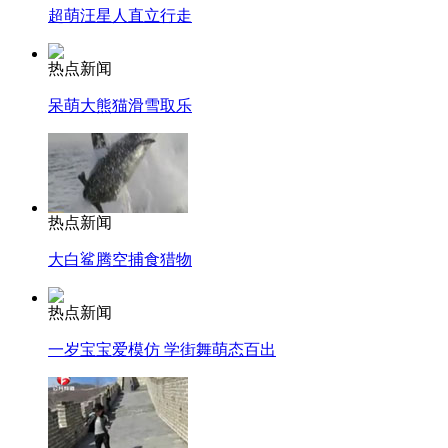
超萌汪星人直立行走
热点新闻
呆萌大熊猫滑雪取乐
热点新闻
大白鲨腾空捕食猎物
热点新闻
一岁宝宝爱模仿 学街舞萌态百出