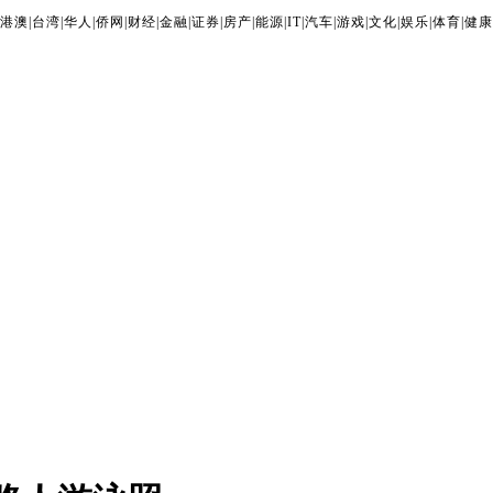
港澳
|
台湾
|
华人
|
侨网
|
财经
|
金融
|
证券
|
房产
|
能源
|
IT
|
汽车
|
游戏
|
文化
|
娱乐
|
体育
|
健康