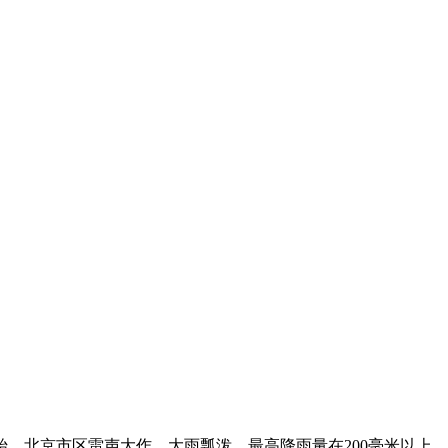
，北京市区雷声大作、大雨瓢泼，最高降雨量在200毫米以上