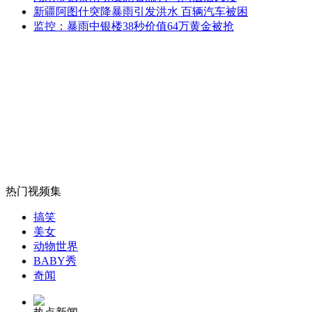
老人酷暑领消暑绿豆 网友称该发钱
新疆阿图什突降暴雨引发洪水 百辆汽车被困
监控：暴雨中银楼38秒价值64万黄金被抢
山西运城恶犬咬伤多人 警民合力深夜将其击毙
女孩北京地铁殴打老人 痛下狠手拳打脚踢
无痛分娩是否安全 医生回应
热门视频集
搞笑
外交部：反对强权政治霸凌主义
美女
动物世界
BABY秀
外交部：有关国家言论片面不公正
奇闻