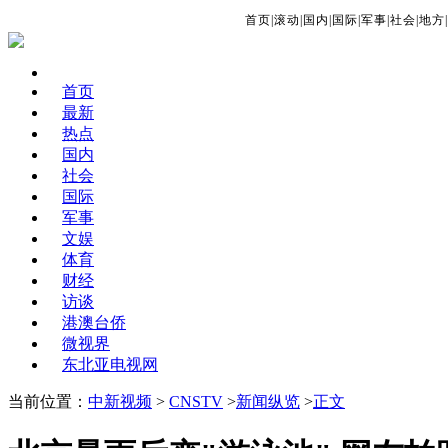
首页
|
滚动
|
国内
|
国际
|
军事
|
社会
|
地方
|
首页
最新
热点
国内
社会
国际
军事
文娱
体育
财经
访谈
港澳台侨
微视界
东北亚电视网
当前位置：
中新视频
>
CNSTV
>
新闻纵览
>
正文