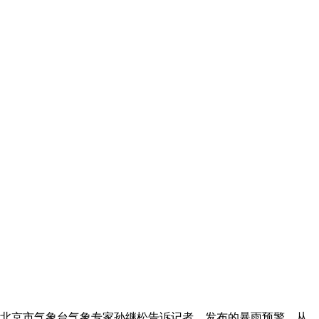
。北京市气象台气象专家孙继松告诉记者，发布的暴雨预警，从