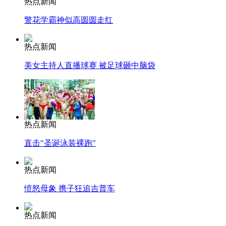
热点新闻
警花学霸神似高圆圆走红
热点新闻
美女主持人直播球赛 被足球砸中脑袋
热点新闻
直击"圣诞泳装裸跑"
热点新闻
愤怒母象 携子狂追吉普车
热点新闻