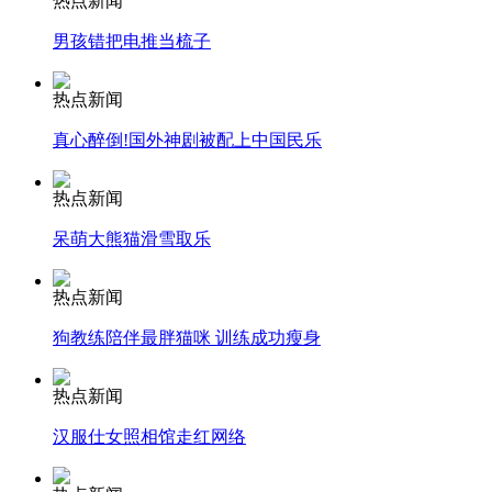
热点新闻
男孩错把电推当梳子
安徽一实载49人客车翻车
热点新闻
真心醉倒!国外神剧被配上中国民乐
走！跟着总书记去植树
热点新闻
呆萌大熊猫滑雪取乐
消防员救轻生者
花炮节热闹非凡
减压"枕头大战"
热点新闻
狗教练陪伴最胖猫咪 训练成功瘦身
纽约上演“枕头大战”
热点新闻
汉服仕女照相馆走红网络
司机酒驾遇交警 急速倒车逃窜