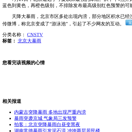
蓝色到黄色，再橙色级别，不排除发布最高级别红色预警的可能
专家称海南长臂猿珍贵性超大熊猫
天降大暴雨，北京市区多处出现内涝，部分地区积水已经没过
传微博，称北京变成了“游泳池”，引起了不少网友的互动。
分类名称：
CNSTV
标签：
北京大暴雨
北京桥下积水深2.5米 救援人员捞车
您看完该视频的心情
北京发布史上首个暴雨橙色预警
相关报道
叙利亚电视台公布首都激战后画面
内蒙古突降暴雨 多地出现严重内涝
暴雨突袭京城 气象局三发预警
拍客：北京突降暴雨白昼变黑夜
湖南常德暴雨引发泥石流 冲垮两层居民楼