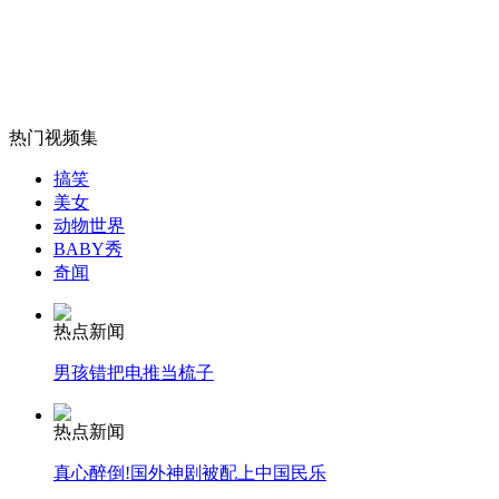
湖南新化城管2万元征集制服设计
山西运城恶犬咬伤多人 警民合力深夜将其击毙
热门视频集
搞笑
美女
女孩北京地铁殴打老人 痛下狠手拳打脚踢
动物世界
BABY秀
奇闻
无痛分娩是否安全 医生回应
热点新闻
外交部：反对强权政治霸凌主义
男孩错把电推当梳子
热点新闻
外交部：有关国家言论片面不公正
真心醉倒!国外神剧被配上中国民乐