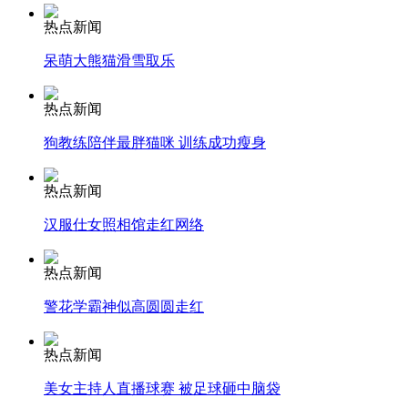
热点新闻
安徽一实载49人客车翻车
呆萌大熊猫滑雪取乐
热点新闻
狗教练陪伴最胖猫咪 训练成功瘦身
走！跟着总书记去植树
热点新闻
消防员救轻生者
花炮节热闹非凡
减压"枕头大战"
汉服仕女照相馆走红网络
热点新闻
警花学霸神似高圆圆走红
纽约上演“枕头大战”
热点新闻
司机酒驾遇交警 急速倒车逃窜
美女主持人直播球赛 被足球砸中脑袋