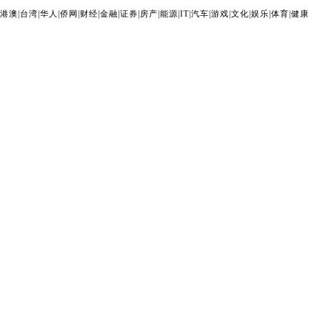
港澳
|
台湾
|
华人
|
侨网
|
财经
|
金融
|
证券
|
房产
|
能源
|
IT
|
汽车
|
游戏
|
文化
|
娱乐
|
体育
|
健康