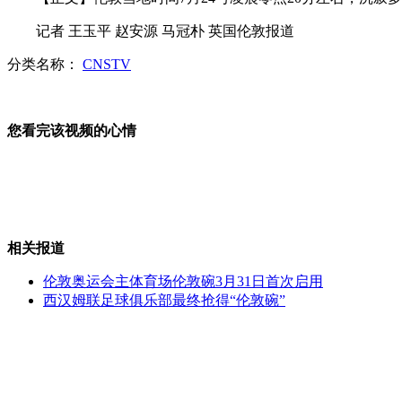
记者 王玉平 赵安源 马冠朴 英国伦敦报道
美国一辆货车撞树死伤23人
分类名称：
CNSTV
您看完该视频的心情
广州：街头贴裸体海报遭反对
实拍一小伙感情遇挫当街撒泼
相关报道
伦敦奥运会主体育场伦敦碗3月31日首次启用
西汉姆联足球俱乐部最终抢得“伦敦碗”
江西一两岁男孩玩插座触电受伤