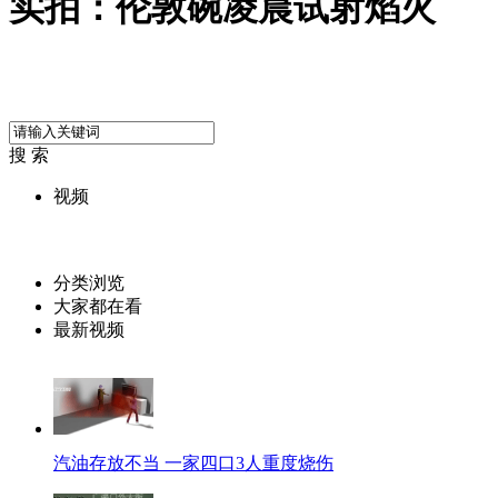
实拍：伦敦碗凌晨试射焰火
搜 索
视频
分类浏览
大家都在看
最新视频
汽油存放不当 一家四口3人重度烧伤