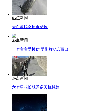
热点新闻
大白鲨腾空捕食猎物
热点新闻
一岁宝宝爱模仿 学街舞萌态百出
热点新闻
六岁男孩长城秀逆天机械舞