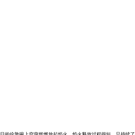
多日的伦敦碗上空突然燃放起焰火。焰火释放过程很短，只持续了