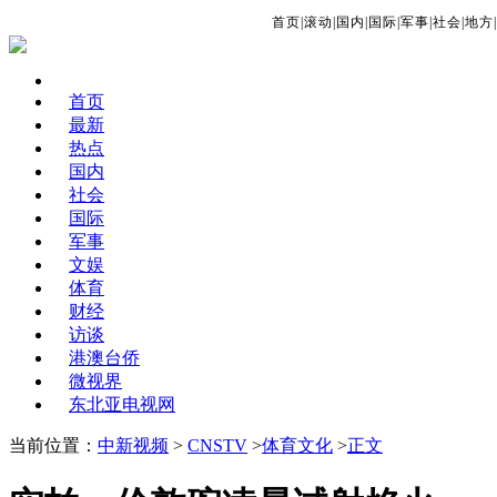
首页
|
滚动
|
国内
|
国际
|
军事
|
社会
|
地方
|
首页
最新
热点
国内
社会
国际
军事
文娱
体育
财经
访谈
港澳台侨
微视界
东北亚电视网
当前位置：
中新视频
>
CNSTV
>
体育文化
>
正文