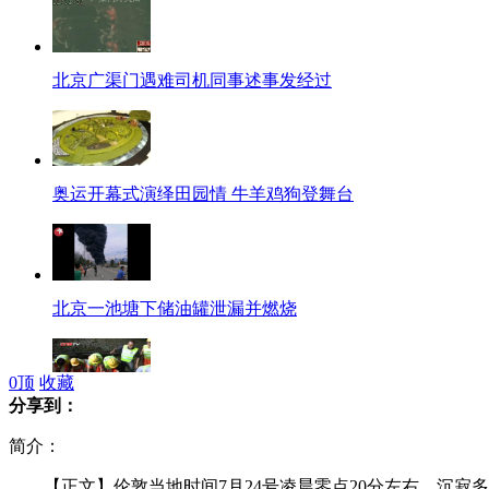
北京广渠门遇难司机同事述事发经过
奥运开幕式演绎田园情 牛羊鸡狗登舞台
北京一池塘下储油罐泄漏并燃烧
0
顶
收藏
分享到：
实拍京港澳高速积水救援现场
简介：
【正文】伦敦当地时间7月24号凌晨零点20分左右，沉寂