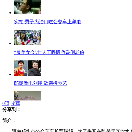
实拍:男子为治口吃公交车上飙歌
"最美女会计"人工呼吸救昏倒老伯
郎朗致电刘翔 欲亲授琴艺
0
顶
收藏
分享到：
保洁员捡15万 失主称不差钱没空取
简介：
河南郑州市公交车车长曹瑞娟，为了乘客在酷暑天气饮水方便