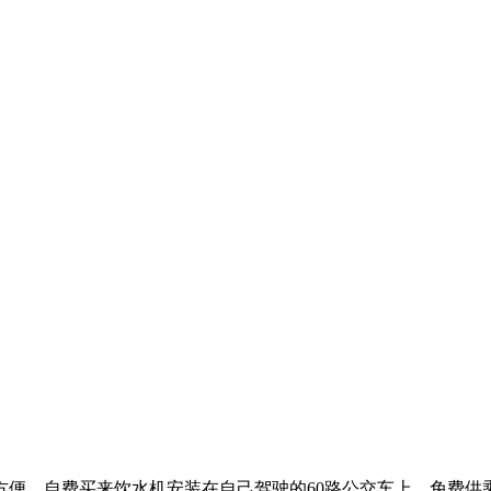
，自费买来饮水机安装在自己驾驶的60路公交车上，免费供