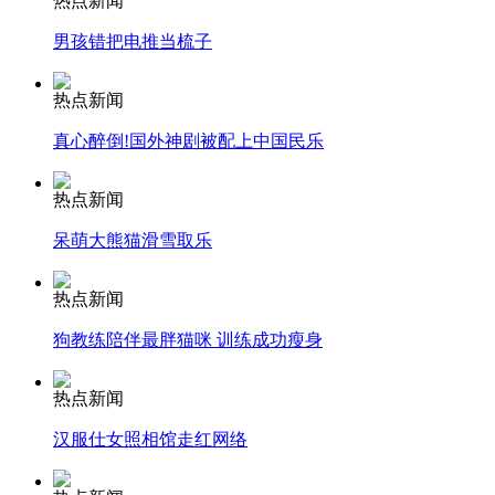
热点新闻
男孩错把电推当梳子
安徽一实载49人客车翻车
热点新闻
真心醉倒!国外神剧被配上中国民乐
走！跟着总书记去植树
热点新闻
呆萌大熊猫滑雪取乐
消防员救轻生者
花炮节热闹非凡
减压"枕头大战"
热点新闻
狗教练陪伴最胖猫咪 训练成功瘦身
纽约上演“枕头大战”
热点新闻
汉服仕女照相馆走红网络
司机酒驾遇交警 急速倒车逃窜