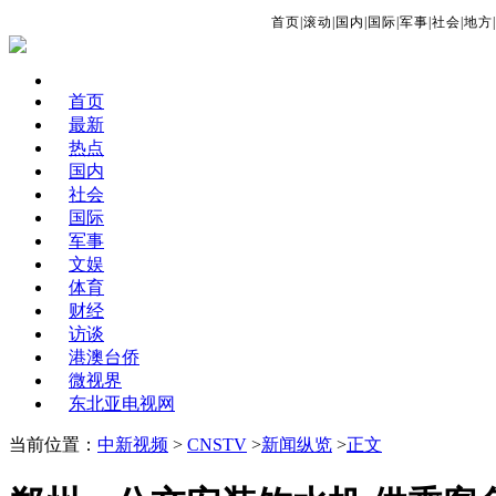
首页
|
滚动
|
国内
|
国际
|
军事
|
社会
|
地方
|
首页
最新
热点
国内
社会
国际
军事
文娱
体育
财经
访谈
港澳台侨
微视界
东北亚电视网
当前位置：
中新视频
>
CNSTV
>
新闻纵览
>
正文