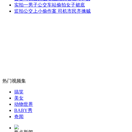
美核潜艇起火嫌犯因焦虑症纵火
实拍一男子公交车站偷拍女子裙底
监拍公交上小偷作案 司机市民齐擒贼
山西运城恶犬咬伤多人 警民合力深夜将其击毙
女孩北京地铁殴打老人 痛下狠手拳打脚踢
无痛分娩是否安全 医生回应
热门视频集
搞笑
外交部：反对强权政治霸凌主义
美女
动物世界
BABY秀
外交部：有关国家言论片面不公正
奇闻