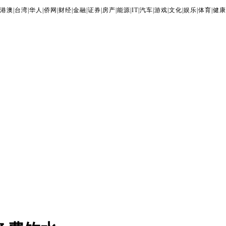
港澳
|
台湾
|
华人
|
侨网
|
财经
|
金融
|
证券
|
房产
|
能源
|
IT
|
汽车
|
游戏
|
文化
|
娱乐
|
体育
|
健康