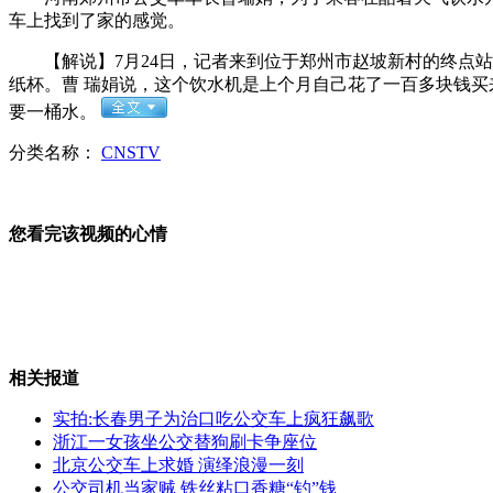
车上找到了家的感觉。
俩儿媳为争婆婆百万房产互咬齐住院
【解说】7月24日，记者来到位于郑州市赵坡新村的终点站
纸杯。曹 瑞娟说，这个饮水机是上个月自己花了一百多块钱买
要一桶水。
分类名称：
CNSTV
小学生暴晒排练 老师打伞指挥遭批
您看完该视频的心情
九旬老夫妇为办房证需自证"是夫妻"
相关报道
越南女嫁重庆打工仔后变"逃跑新娘"
实拍:长春男子为治口吃公交车上疯狂飙歌
浙江一女孩坐公交替狗刷卡争座位
北京公交车上求婚 演绎浪漫一刻
公交司机当家贼 铁丝粘口香糖“钓”钱