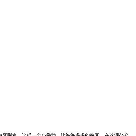
乘客喝水。这样一个小举动，让许许多多的乘客，在这辆公交