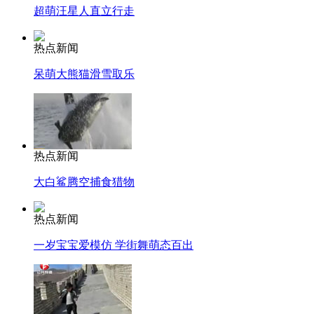
超萌汪星人直立行走
热点新闻
呆萌大熊猫滑雪取乐
热点新闻
大白鲨腾空捕食猎物
热点新闻
一岁宝宝爱模仿 学街舞萌态百出