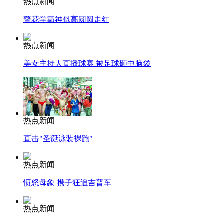
热点新闻
警花学霸神似高圆圆走红
热点新闻
美女主持人直播球赛 被足球砸中脑袋
热点新闻
直击"圣诞泳装裸跑"
热点新闻
愤怒母象 携子狂追吉普车
热点新闻