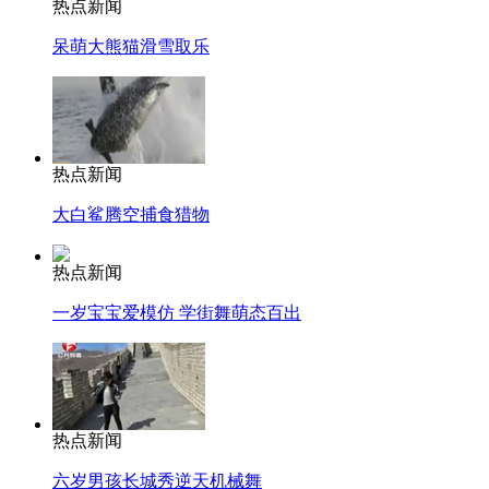
热点新闻
呆萌大熊猫滑雪取乐
热点新闻
大白鲨腾空捕食猎物
热点新闻
一岁宝宝爱模仿 学街舞萌态百出
热点新闻
六岁男孩长城秀逆天机械舞