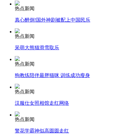
热点新闻
安徽一实载49人客车翻车
真心醉倒!国外神剧被配上中国民乐
热点新闻
呆萌大熊猫滑雪取乐
走！跟着总书记去植树
热点新闻
消防员救轻生者
花炮节热闹非凡
减压"枕头大战"
狗教练陪伴最胖猫咪 训练成功瘦身
热点新闻
汉服仕女照相馆走红网络
纽约上演“枕头大战”
热点新闻
司机酒驾遇交警 急速倒车逃窜
警花学霸神似高圆圆走红