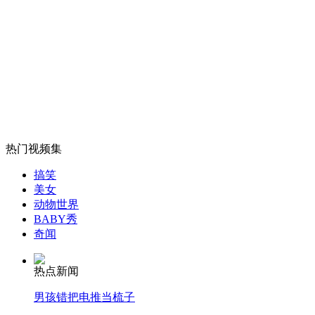
台湾花莲:"苏拉"打转 山区交通受阻
山西运城恶犬咬伤多人 警民合力深夜将其击毙
女孩北京地铁殴打老人 痛下狠手拳打脚踢
热门视频集
搞笑
无痛分娩是否安全 医生回应
美女
动物世界
BABY秀
奇闻
外交部：反对强权政治霸凌主义
热点新闻
外交部：有关国家言论片面不公正
男孩错把电推当梳子