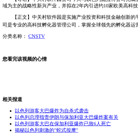
域为主的战略性新兴产业，并拟在2年内引进约10家欧美高科
传郭晶晶霍启刚婚礼费用缩水
【正文】中关村软件园是实施产业投资和科技金融创新的平台
司是专业的高科技孵化器管理公司，掌握全球领先的孵化器运
分类名称：
CNSTV
17岁少年因爱情行凶致9死4伤
您看完该视频的心情
宠物狗因主人病逝绝食一周
相关报道
以色列游客大巴爆炸为自杀式袭击
英少年网上辱骂跳水神童被逮捕
以色列总理指责伊朗与保加利亚大巴爆炸案有关
以色列游客大巴在保加利亚爆炸已致6人死亡
揭秘以色列刺激的"蛇式按摩"