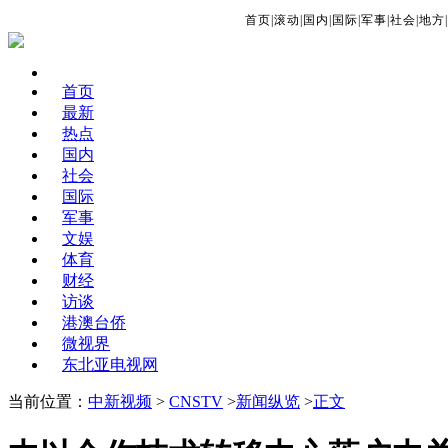
首页
|
滚动
|
国内
|
国际
|
军事
|
社会
|
地方
|
首页
最新
热点
国内
社会
国际
军事
文娱
体育
财经
访谈
港澳台侨
微视界
东北亚电视网
当前位置：
中新视频
>
CNSTV
>
新闻纵览
>
正文