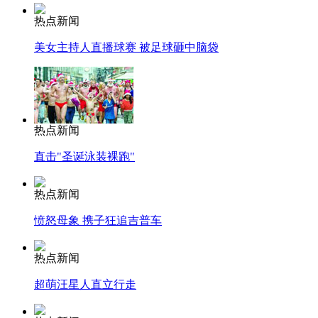
热点新闻
美女主持人直播球赛 被足球砸中脑袋
热点新闻
直击"圣诞泳装裸跑"
热点新闻
愤怒母象 携子狂追吉普车
热点新闻
超萌汪星人直立行走