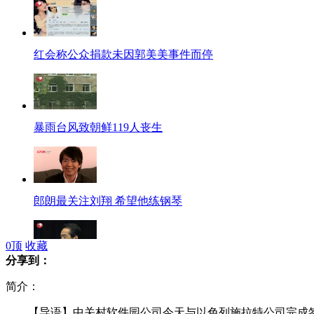
红会称公众捐款未因郭美美事件而停
暴雨台风致朝鲜119人丧生
郎朗最关注刘翔 希望他练钢琴
0
顶
收藏
分享到：
菅直人因核事故指挥不当被刑事立案
简介：
【导语】中关村软件园公司今天与以色列施拉特公司完成签约