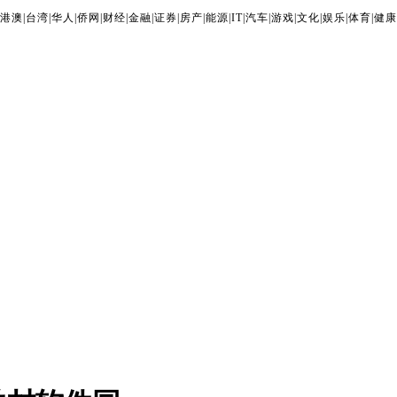
港澳
|
台湾
|
华人
|
侨网
|
财经
|
金融
|
证券
|
房产
|
能源
|
IT
|
汽车
|
游戏
|
文化
|
娱乐
|
体育
|
健康