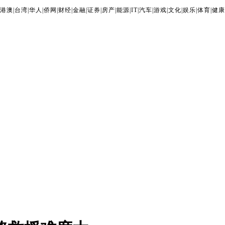
港澳
|
台湾
|
华人
|
侨网
|
财经
|
金融
|
证券
|
房产
|
能源
|
IT
|
汽车
|
游戏
|
文化
|
娱乐
|
体育
|
健康