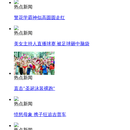
热点新闻
警花学霸神似高圆圆走红
热点新闻
美女主持人直播球赛 被足球砸中脑袋
热点新闻
直击"圣诞泳装裸跑"
热点新闻
愤怒母象 携子狂追吉普车
热点新闻