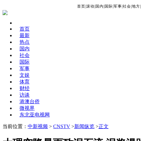
首页
|
滚动
|
国内
|
国际
|
军事
|
社会
|
地方
|
首页
最新
热点
国内
社会
国际
军事
文娱
体育
财经
访谈
港澳台侨
微视界
东北亚电视网
当前位置：
中新视频
>
CNSTV
>
新闻纵览
>
正文