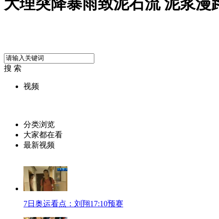
大理突降暴雨致泥石流 泥浆漫
搜 索
视频
分类浏览
大家都在看
最新视频
7日奥运看点：刘翔17:10预赛