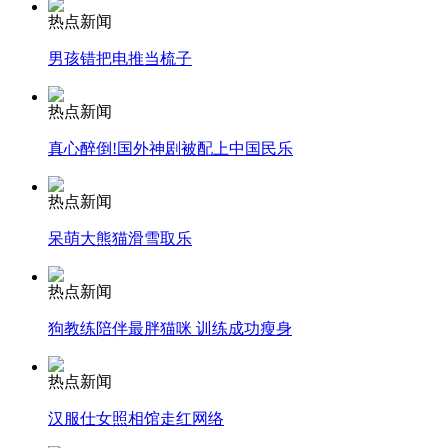
热点新闻
安徽一实载49人客车翻车
男孩错把电推当梳子
热点新闻
真心醉倒!国外神剧被配上中国民乐
走！跟着总书记去植树
热点新闻
消防员救轻生者
花炮节热闹非凡
减压"枕头大战"
呆萌大熊猫滑雪取乐
热点新闻
狗教练陪伴最胖猫咪 训练成功瘦身
纽约上演“枕头大战”
热点新闻
司机酒驾遇交警 急速倒车逃窜
汉服仕女照相馆走红网络