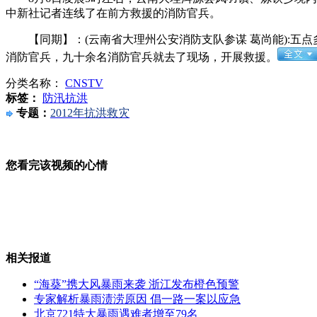
中新社记者连线了在前方救援的消防官兵。
监拍男子试戴金项链后夺门逃窜
【同期】：(云南省大理州公安消防支队参谋 葛尚能):五
消防官兵，九十余名消防官兵就去了现场，开展救援。
分类名称：
CNSTV
标签：
防汛抗洪
湖北载23吨汽油罐车侧翻悬崖1死3伤
专题：
2012年抗洪救灾
您看完该视频的心情
轻松一刻：史上“最强”的飞檐走壁
专家回应中华民族复兴完成62%质疑
相关报道
“海葵”携大风暴雨来袭 浙江发布橙色预警
专家解析暴雨渍涝原因 倡一路一案以应急
北京721特大暴雨遇难者增至79名