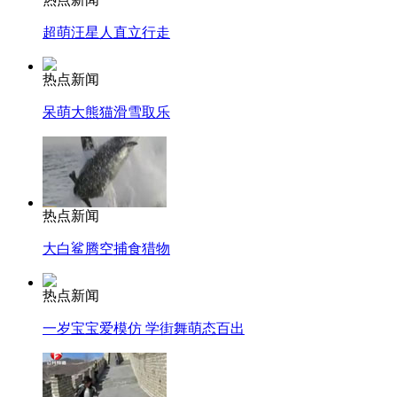
超萌汪星人直立行走
热点新闻
呆萌大熊猫滑雪取乐
热点新闻
大白鲨腾空捕食猎物
热点新闻
一岁宝宝爱模仿 学街舞萌态百出