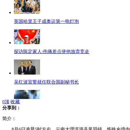
英国哈里王子成奥运第一电灯泡
探访陈定家人:伤痛差点使他放弃竞走
吴红波宣誓就任联合国副秘书长
0
顶
收藏
分享到：
流浪女桥下产婴 持刀不让人靠近
简介：
8月6日凌晨5时左右，云南大理洱源县凤羽镇、炼铁乡境内