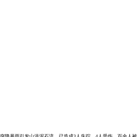
突降暴雨引发山洪泥石流，已造成3人失踪、4人受伤，百余人被