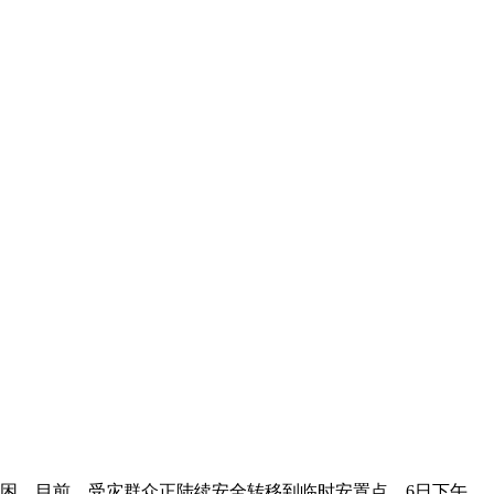
困。目前，受灾群众正陆续安全转移到临时安置点。6日下午，