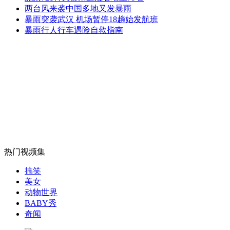
北大报告称全国人均住房面积36平米
两台风来袭中国多地又发暴雨
暴雨突袭武汉 机场暂停18趟始发航班
暴雨行人行车遇险自救指南
山西运城恶犬咬伤多人 警民合力深夜将其击毙
女孩北京地铁殴打老人 痛下狠手拳打脚踢
无痛分娩是否安全 医生回应
热门视频集
外交部：反对强权政治霸凌主义
搞笑
美女
动物世界
外交部：有关国家言论片面不公正
BABY秀
奇闻